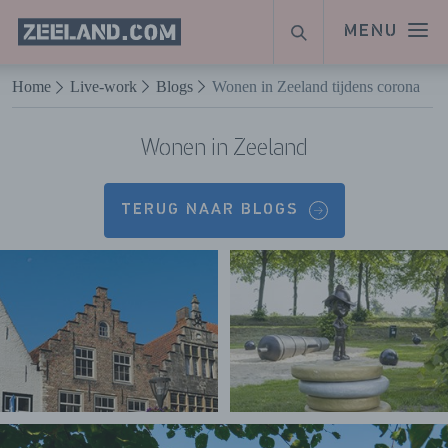
Homepage
MENU
ZOEKEN
Zeeland.com
Naar hoofdinhoud
Home
Live-work
Blogs
Wonen in Zeeland tijdens corona
Wonen in Zeeland
TERUG NAAR BLOGS