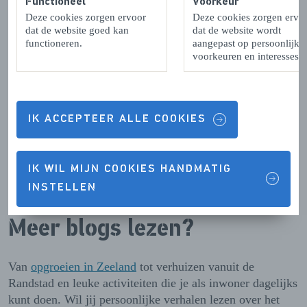
Functioneel
Voorkeur
Deze cookies zorgen ervoor
Deze cookies zorgen ervo
dat de website goed kan
dat de website wordt
functioneren.
aangepast op persoonlijke
voorkeuren en interesses.
IK ACCEPTEER ALLE COOKIES
IK WIL MIJN COOKIES HANDMATIG
INSTELLEN
Meer blogs lezen?
Van
opgroeien in Zeeland
tot verhuizen vanuit de
Randstad en leuke activiteiten die je als inwoner dagelijks
kunt doen. Wil jij persoonlijke verhalen lezen over het