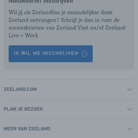
Nieuwsbrief inschrijven
PAGINA
PAGINA
PAGINA
PAGINA
Wil jij als Zeelandfan je maandelijkse dosis
Zeeland ontvangen? Schrijf je dan in voor de
nieuwsbrieven van Zeeland Visit en/of Zeeland
Live + Work
IK WIL ME INSCHRIJVEN
ZEELAND.COM
PLAN JE BEZOEK
MEER VAN ZEELAND