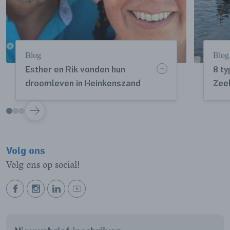
Blog
Blog
Esther en Rik vonden hun
8 t
droomleven in Heinkenszand
Zeel
VOLGENDE
Volg ons
Volg ons op social!
BEKIJK
BEKIJK
BEKIJK
BEKIJK
ONZE
ONZE
ONZE
ONZE
FACEBOOK
INSTAGRAM
LINKEDIN
YOUTUBE