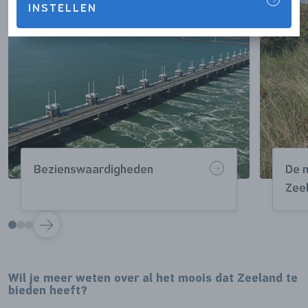
INSTELLEN
Bezienswaardigheden
De 
Zee
VOLGENDE
Wil je meer weten over al het moois dat Zeeland te
bieden heeft?