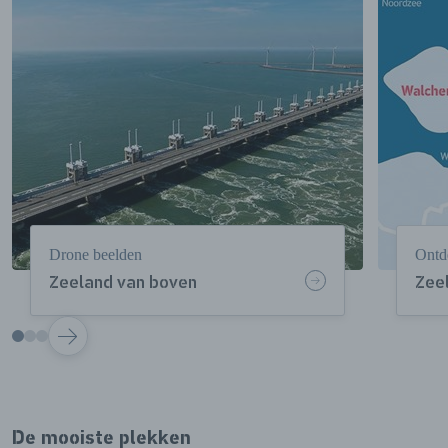
Drone beelden
Ontd
Zeeland van boven
Zee
VOLGENDE
De mooiste plekken