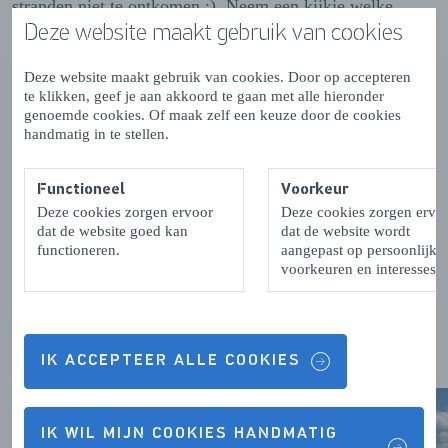
stranden niet te ontkomen ;). Neem een kijkje welke
Deze website maakt gebruik van cookies
stranden
je écht bezocht moet hebben tijdens je verblijf in
Zeeland. Maar naast mooie stranden is er nog zóveel
meer dat de moeite waard is om te bezoeken. Daarom
Deze website maakt gebruik van cookies. Door op accepteren
te klikken, geef je aan akkoord te gaan met alle hieronder
hebben wij verschillende
bezienswaardigheden
voor je op
genoemde cookies. Of maak zelf een keuze door de cookies
een rijtje gezet. Twijfel je nog aan je bezoek aan Zeeland?
handmatig in te stellen.
Laat
10 redenen om naar Zeeland te komen
je over de
streep trekken!
Functioneel
Voorkeur
Deze cookies zorgen ervoor
Deze cookies zorgen ervo
dat de website goed kan
dat de website wordt
functioneren.
aangepast op persoonlijke
voorkeuren en interesses.
Nóg meer
over Zeeland
IK ACCEPTEER ALLE COOKIES
IK WIL MIJN COOKIES HANDMATIG