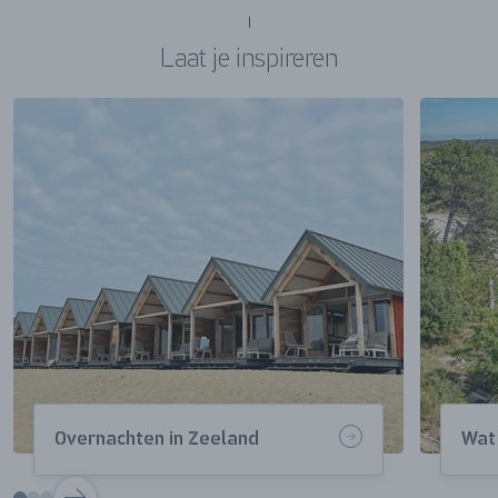
Laat je inspireren
Overnachten in Zeeland
Wat