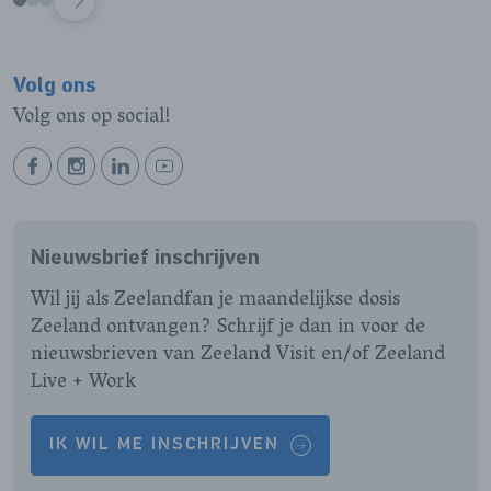
VOLGENDE
Volg ons
Volg ons op social!
BEKIJK
BEKIJK
BEKIJK
BEKIJK
ONZE
ONZE
ONZE
ONZE
FACEBOOK
INSTAGRAM
LINKEDIN
YOUTUBE
Nieuwsbrief inschrijven
PAGINA
PAGINA
PAGINA
PAGINA
Wil jij als Zeelandfan je maandelijkse dosis
Zeeland ontvangen? Schrijf je dan in voor de
nieuwsbrieven van Zeeland Visit en/of Zeeland
Live + Work
IK WIL ME INSCHRIJVEN