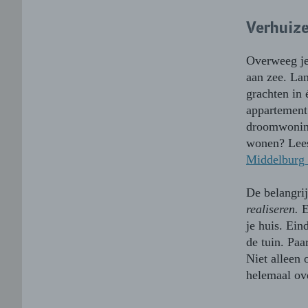
Verhuiz
Overweeg je
aan zee. La
grachten in
appartement 
droomwoning
wonen? Lee
Middelburg 
De belangri
realiseren.
E
je huis. Ei
de tuin. Paa
Niet alleen
helemaal ov