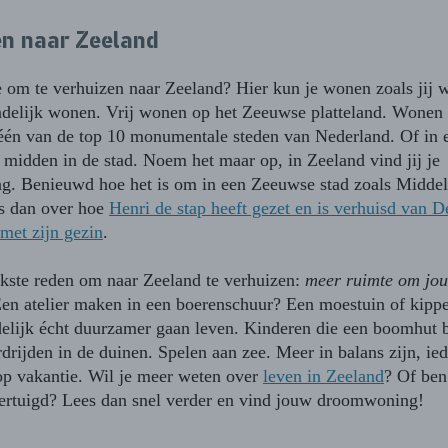
en naar Zeeland
 om te verhuizen naar Zeeland? Hier kun je wonen zoals jij 
ndelijk wonen. Vrij wonen op het Zeeuwse platteland. Wonen
 één van de top 10 monumentale steden van Nederland. Of in 
midden in de stad. Noem het maar op, in Zeeland vind jij je
. Benieuwd hoe het is om in een Zeeuwse stad zoals Middel
s dan over hoe
Henri de stap heeft gezet en is verhuisd van De
met zijn gezin
.
jkste reden om naar Zeeland te verhuizen:
meer ruimte om jo
en atelier maken in een boerenschuur? Een moestuin of kipp
ndelijk écht duurzamer gaan leven. Kinderen die een boomhut
rdrijden in de duinen. Spelen aan zee. Meer in balans zijn, ie
 op vakantie. Wil je meer weten over
leven in Zeeland
? Of ben 
ertuigd? Lees dan snel verder en vind jouw droomwoning!