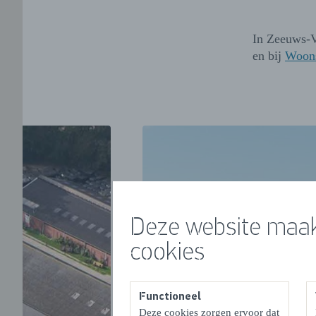
In Zeeuws-V
en bij
Woons
Deze website maak
cookies
Functioneel
VORIGE
Deze cookies zorgen ervoor dat