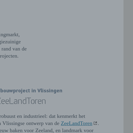
ingmarkt,
giezuinige
 rand van de
rojecten.
bouwproject in Vlissingen
ZeeLandToren
 robuust en industrieel: dat kenmerkt het
h Vlissingse ontwerp van de
ZeeLandToren
.
euw baken voor Zeeland, en landmark voor