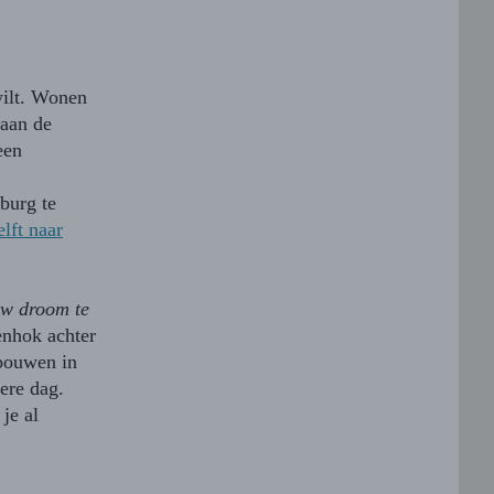
wilt. Wonen
 aan de
een
burg te
lft naar
uw droom te
enhok achter
 bouwen in
dere dag.
je al