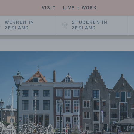
VISIT
LIVE + WORK
KIJK
NZE
E
KEDIN
WERKEN IN
STUDEREN IN
GINA
ZEELAND
ZEELAND