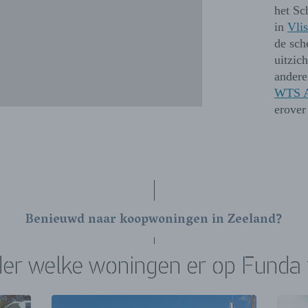
het Sc
in
Vli
de sc
uitzic
andere
WTS A
erover
Benieuwd naar koopwoningen in Zeeland?
der welke woningen er op Funda 