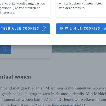
de website wordt aangepast op
wij statistieken kunnen meten
persoonlijke voorkeuren en
van deze website.
interesses.
PTEER ALLE COOKIES
IK WIL MIJN COOKIES 
er
D
ntaal wonen
n pand met geschiedenis? Misschien is monumentaal wonen w
e geschiedenis is terug te zien in de mooie details. Van Midde
monumentaal wonen kan in Zeeland! Benieuwd welke monume
 nu te koop staan in Zeeland?
Neem een kijkje!