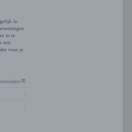
gelijk in
uurwoningen
r in te
s een
der voor je
nemuiden