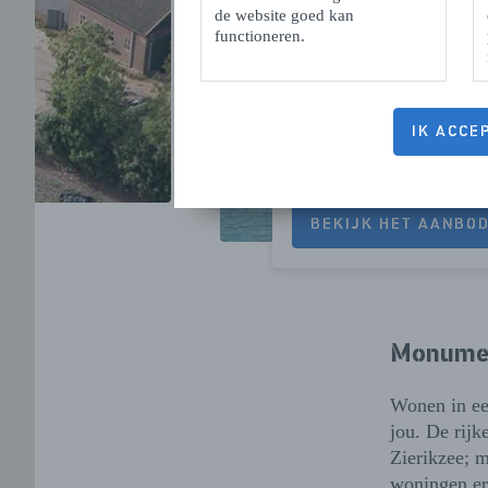
de website goed kan
functioneren.
IK ACCE
Wonen aan het wat
BEKIJK HET AANBO
Monume
Wonen in ee
jou. De rijk
Zierikzee; 
woningen er