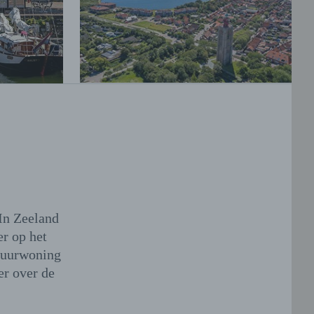
In Zeeland
er op het
 huurwoning
er over de