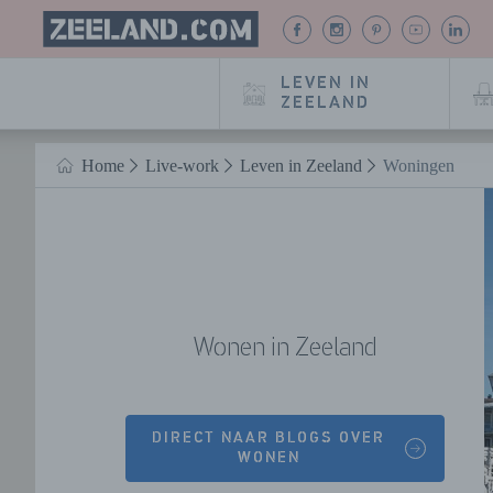
Homepage
BEKIJK
BEKIJK
BEKIJK
BEKIJK
BE
Zeeland.com
ONZE
ONZE
ONZE
ONZE
O
FACEBOOK
INSTAGRAM
PINTEREST
YOUTUB
LIN
LEVEN IN
PAGINA
PAGINA
PAGINA
PAGINA
PA
ZEELAND
Naar hoofdinhoud
Home
Live-work
Leven in Zeeland
Woningen
HOME
Wonen in Zeeland
DIRECT NAAR BLOGS OVER
WONEN