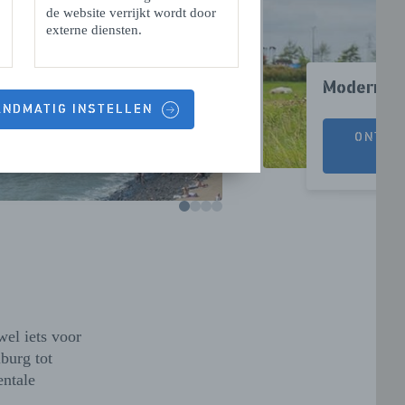
de website verrijkt wordt door
externe diensten.
Modern e
HANDMATIG INSTELLEN
ONTDE
el iets voor
lburg tot
ntale