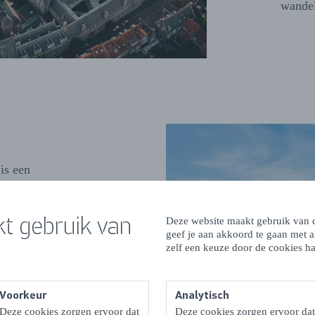
wandel
 is een
n
t en ga het
t gebruik van
 Oosterschelde
Deze website maakt gebruik van c
geef je aan akkoord te gaan met 
e mooie
zelf een keuze door de cookies ha
n de eilanden met
Voorkeur
Analytisch
Deze cookies zorgen ervoor dat
Deze cookies zorgen ervoor dat