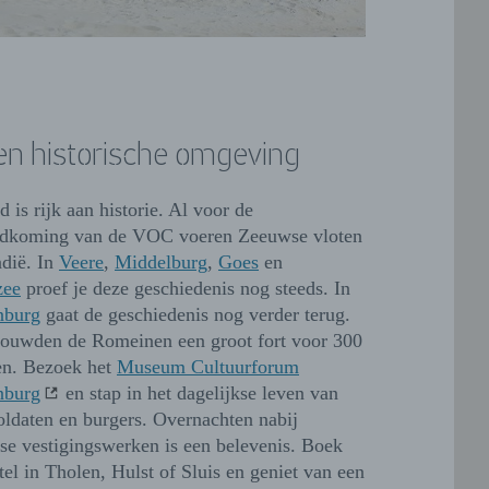
en historische omgeving
d is rijk aan historie. Al voor de
ndkoming van de VOC voeren Zeeuwse vloten
ndië. In
Veere
,
Middelburg
,
Goes
en
zee
proef je deze geschiedenis nog steeds. In
nburg
gaat de geschiedenis nog verder terug.
ouwden de Romeinen een groot fort voor 300
en. Bezoek het
Museum Cultuurforum
nburg
en stap in het dagelijkse leven van
oldaten en burgers. Overnachten nabij
e vestigingswerken is een belevenis. Boek
tel in Tholen, Hulst of Sluis en geniet van een