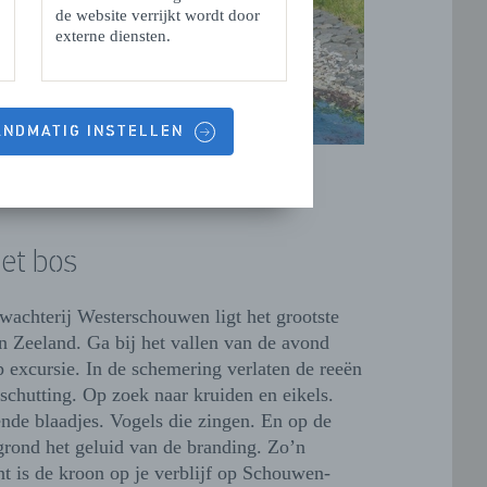
de website verrijkt wordt door
externe diensten.
HANDMATIG INSTELLEN
het bos
wachterij Westerschouwen ligt het grootste
n Zeeland. Ga bij het vallen van de avond
 excursie. In de schemering verlaten de reeën
schutting. Op zoek naar kruiden en eikels.
ende blaadjes. Vogels die zingen. En op de
grond het geluid van de branding. Zo’n
 is de kroon op je verblijf op Schouwen-