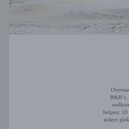
Overnac
B&B’s, 
welkom
helpen: 10 
iedere ple