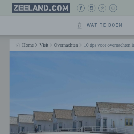
Homepage
BEKIJK
BEKIJK
BEKIJK
BEKIJK
Zeeland.com
ONZE
ONZE
ONZE
ONZE
FACEBOOK
INSTAGRAM
PINTEREST
YOUTUB
WAT TE DOEN
PAGINA
PAGINA
PAGINA
PAGINA
Naar hoofdinhoud
Home
Visit
Overnachten
10 tips voor overnachten 
HOME