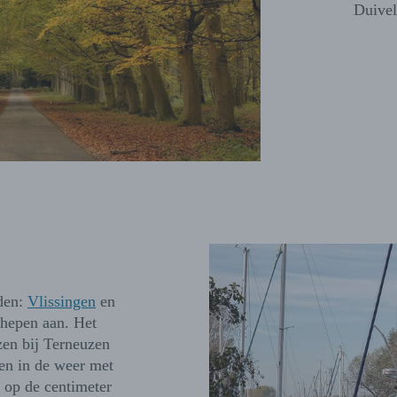
Duivel
eden:
Vlissingen
en
chepen aan. Het
zen bij Terneuzen
en in de weer met
 op de centimeter