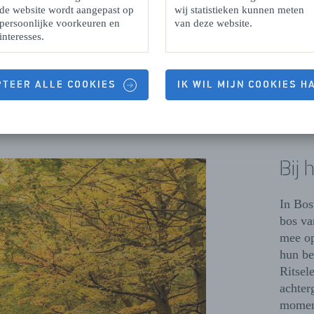
de website wordt aangepast op
wij statistieken kunnen meten
persoonlijke voorkeuren en
van deze website.
interesses.
PTEER ALLE COOKIES
IK WIL MIJN COOKIES 
Bij 
In Bos
bos va
mee op
hun be
Ritsel
achter
moment