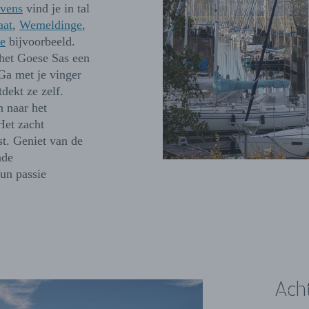
avens
vind je in tal
aat
,
Wemeldinge
,
se
bijvoorbeeld.
 het Goese Sas een
Ga met je vinger
dekt ze zelf.
n naar het
Het zacht
t. Geniet van de
nde
un passie
Ach