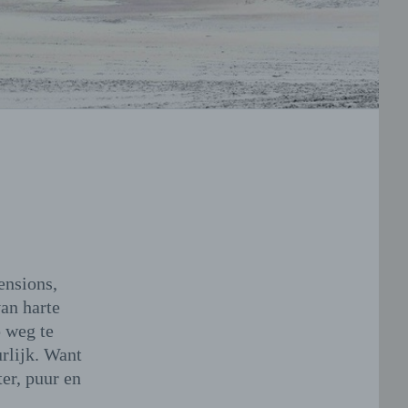
ensions,
an harte
 weg te
urlijk. Want
er, puur en