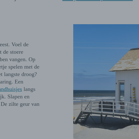
eest. Voel de
t de stoere
bben vangen. Op
tje spelen met de
t langste droog?
varing. Een
andhuisjes
langs
jk. Slapen en
 De zilte geur van