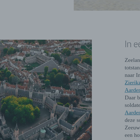
In e
Zeelan
totsta
naar I
Zierik
Aarde
Daar b
soldat
Aarde
deze s
Zeeuws
een ho