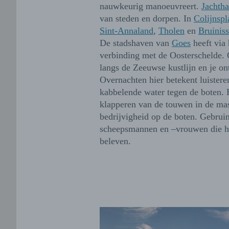
nauwkeurig manoeuvreert.
Jachth
van steden en dorpen. In
Colijnspl
Sint-Annaland
,
Tholen
en
Bruinis
De stadshaven van
Goes
heeft via
verbinding met de Oosterschelde. 
langs de Zeeuwse kustlijn en je ont
Overnachten hier betekent luistere
kabbelende water tegen de boten. 
klapperen van de touwen in de mas
bedrijvigheid op de boten. Gebrui
scheepsmannen en –vrouwen die h
beleven.