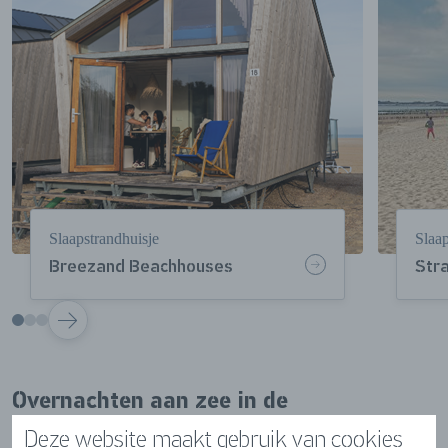
Slaapstrandhuisje
Slaap
Breezand Beachhouses
Str
VOLGENDE
Overnachten aan zee in de
wintermaanden
Deze website maakt gebruik van cookies