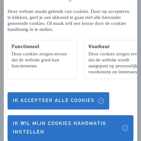
Juist in de herfst en winter heeft overnachten aan zee iets
Deze website maakt gebruik van cookies. Door op accepteren
extra knus. Maak een lange strandwandeling en warm
te klikken, geef je aan akkoord te gaan met alle hieronder
daarna op in je comfortabele huisje met uitzicht op zee.
genoemde cookies. Of maak zelf een keuze door de cookies
handmatig in te stellen.
Of bij één van de gezellige
strandpaviljoens
. De warme
chocolademelk smaakte nog nooit zo goed!
Functioneel
Voorkeur
Let op: niet alle slaapstrandhuisjes zijn geopend in de
Deze cookies zorgen ervoor
Deze cookies zorgen ervo
dat de website goed kan
dat de website wordt
winter. Ook in de winter kun je op verschillende plekken
functioneren.
aangepast op persoonlijke
aan zee overnachten, bijvoorbeeld in de strandhuisjes
voorkeuren en interesses.
van
Roompot Beach Resort Kamperland
of in de
Beachrooms van Pier 7
in Vlissingen.
IK ACCEPTEER ALLE COOKIES
Op vakantie met je hond
Ook je hond is bij verschillende slaapstrandhuisjes
IK WIL MIJN COOKIES HANDMATIG
welkom. In onder andere
Dishoek
en
Nieuwvliet
INSTELLEN
vind je accommodaties waar honden zijn toegestaan.