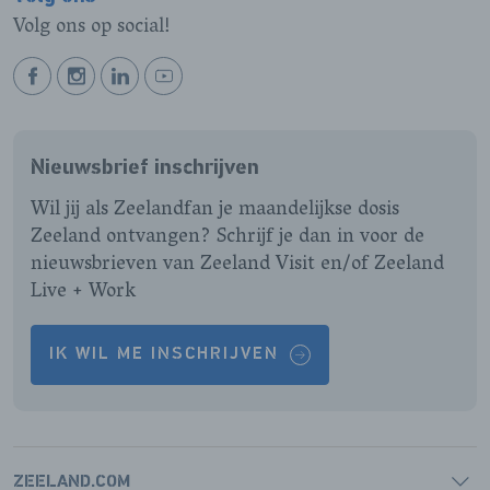
Volg ons op social!
BEKIJK
BEKIJK
BEKIJK
BEKIJK
ONZE
ONZE
ONZE
ONZE
FACEBOOK
INSTAGRAM
LINKEDIN
YOUTUBE
Nieuwsbrief inschrijven
PAGINA
PAGINA
PAGINA
PAGINA
Wil jij als Zeelandfan je maandelijkse dosis
Zeeland ontvangen? Schrijf je dan in voor de
nieuwsbrieven van Zeeland Visit en/of Zeeland
Live + Work
IK WIL ME INSCHRIJVEN
ZEELAND.COM