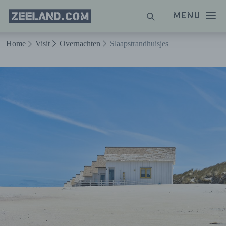
Homepage
MENU
ZOEKEN
Zeeland.com
Naar hoofdinhoud
Home
Visit
Overnachten
Slaapstrandhuisjes