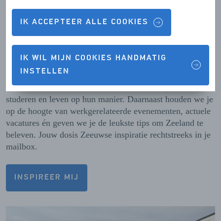
Wil je meer weten over al het moois dat Zeeland te
bieden heeft?
IK ACCEPTEER ALLE COOKIES
Schrijf je in voor onze
nieuwsbrief!
IK WIL MIJN COOKIES HANDMATIG
INSTELLEN
Ontdek verhalen van mensen die hier wonen, werken,
studeren en leven op hun manier. Daarnaast houden we je
op de hoogte van werkgerelateerde evenementen, actuele
vacatures én geven we je de leukste tips om Zeeland te
beleven. Jouw dosis Zeeuwse inspiratie rechtstreeks in je
mailbox.
INSPIREER MIJ