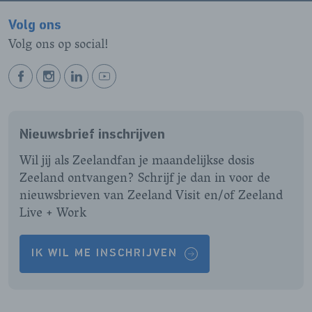
Volg ons
Volg ons op social!
BEKIJK
BEKIJK
BEKIJK
BEKIJK
ONZE
ONZE
ONZE
ONZE
FACEBOOK
INSTAGRAM
LINKEDIN
YOUTUBE
Nieuwsbrief inschrijven
PAGINA
PAGINA
PAGINA
PAGINA
Wil jij als Zeelandfan je maandelijkse dosis
Zeeland ontvangen? Schrijf je dan in voor de
nieuwsbrieven van Zeeland Visit en/of Zeeland
Live + Work
IK WIL ME INSCHRIJVEN