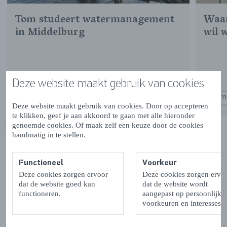
Tom studeert watermanagement
Waar
in Middelburg
wil 
Deze website maakt gebruik van cookies
5 min.
5 m
MEER LEZEN
Deze website maakt gebruik van cookies. Door op accepteren
te klikken, geef je aan akkoord te gaan met alle hieronder
genoemde cookies. Of maak zelf een keuze door de cookies
VORIGE
VOLGENDE
handmatig in te stellen.
Meer inspiratie
Functioneel
Voorkeur
Deze cookies zorgen ervoor
Deze cookies zorgen ervo
Wij delen nog veel meer over wonen, werken en studeren
dat de website goed kan
dat de website wordt
in Zeeland. Schrijf je in voor onze nieuwsbrief en volg
functioneren.
aangepast op persoonlijke
ons op social media om niks te missen.
voorkeuren en interesses.