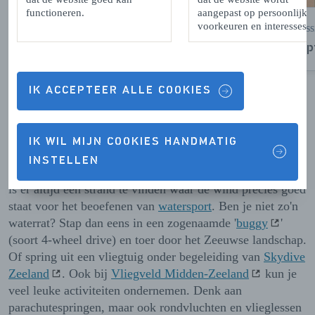
functioneren.
aangepast op persoonlijke
voorkeuren en interesses.
Kwadendamme
Vlis
Berkenhof Tropical Zoo
Rep
IK ACCEPTEER ALLE COOKIES
VOLGENDE
Adrenalinestoot
IK WIL MIJN COOKIES HANDMATIG
INSTELLEN
Doe je liever iets actiefs? Er is genoeg keuze! In Zeeland
is er áltijd een strand te vinden waar de wind precies goed
staat voor het beoefenen van
watersport
. Ben je niet zo'n
waterrat? Stap dan eens in een zogenaamde '
buggy
'
(soort 4-wheel drive) en toer door het Zeeuwse landschap.
Of spring uit een vliegtuig onder begeleiding van
Skydive
Zeeland
. Ook bij
Vliegveld Midden-Zeeland
kun je
veel leuke activiteiten ondernemen. Denk aan
parachutespringen, maar ook rondvluchten en vlieglessen