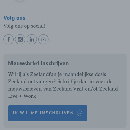
Volg ons
Volg ons op social!
BEKIJK
BEKIJK
BEKIJK
BEKIJK
ONZE
ONZE
ONZE
ONZE
FACEBOOK
INSTAGRAM
LINKEDIN
YOUTUBE
Nieuwsbrief inschrijven
PAGINA
PAGINA
PAGINA
PAGINA
Wil jij als Zeelandfan je maandelijkse dosis
Zeeland ontvangen? Schrijf je dan in voor de
nieuwsbrieven van Zeeland Visit en/of Zeeland
Live + Work
IK WIL ME INSCHRIJVEN