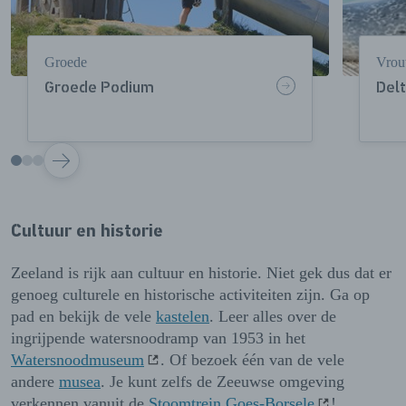
Groede
Vrou
Groede Podium
Delt
VOLGENDE
Cultuur en historie
Zeeland is rijk aan cultuur en historie. Niet gek dus dat er
genoeg culturele en historische activiteiten zijn. Ga op
pad en bekijk de vele
kastelen
. Leer alles over de
ingrijpende watersnoodramp van 1953 in het
Watersnoodmuseum
. Of bezoek één van de vele
andere
musea
. Je kunt zelfs de Zeeuwse omgeving
verkennen vanuit de
Stoomtrein Goes-Borsele
!