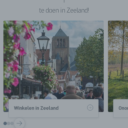
te doen in Zeeland!
Winkelen in Zeeland
Ono
VOLGENDE