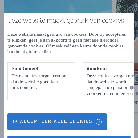
Deze website maakt gebruik van cookies
Deze website maakt gebruik van cookies. Door op accepteren
te klikken, geef je aan akkoord te gaan met alle hieronder
genoemde cookies. Of maak zelf een keuze door de cookies
handmatig in te stellen.
Functioneel
Voorkeur
Deze cookies zorgen ervoor
Deze cookies zorgen ervo
dat de website goed kan
dat de website wordt
functioneren.
aangepast op persoonlijke
voorkeuren en interesses.
Zierikzee
Zieri
Zien en doen
Eten
IK ACCEPTEER ALLE COOKIES
VOLGENDE