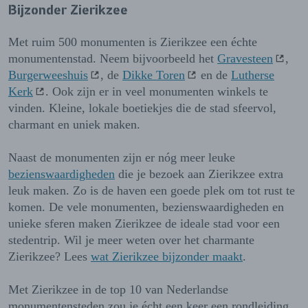
Bijzonder Zierikzee
Met ruim 500 monumenten is Zierikzee een échte
monumentenstad. Neem bijvoorbeeld het
Gravesteen
,
Burgerweeshuis
, de
Dikke Toren
en de
Lutherse
Kerk
. Ook zijn er in veel monumenten winkels te
vinden. Kleine, lokale boetiekjes die de stad sfeervol,
charmant en uniek maken.
Naast de monumenten zijn er nóg meer leuke
bezienswaardigheden
die je bezoek aan Zierikzee extra
leuk maken. Zo is de haven een goede plek om tot rust te
komen. De vele monumenten, bezienswaardigheden en
unieke sferen maken Zierikzee de ideale stad voor een
stedentrip. Wil je meer weten over het charmante
Zierikzee? Lees
wat Zierikzee bijzonder maakt
.
Met Zierikzee in de top 10 van Nederlandse
monumentensteden zou je écht een keer een rondleiding