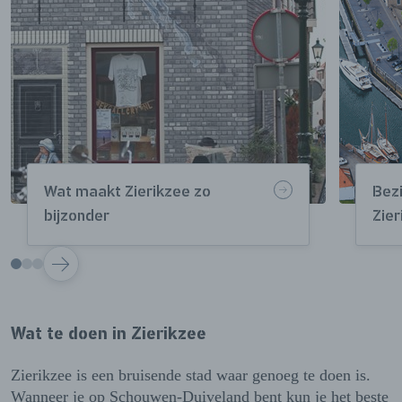
Wat maakt Zierikzee zo
Bez
bijzonder
Zier
VOLGENDE
Wat te doen in Zierikzee
Zierikzee is een bruisende stad waar genoeg te doen is.
Wanneer je op Schouwen-Duiveland bent kun je het beste