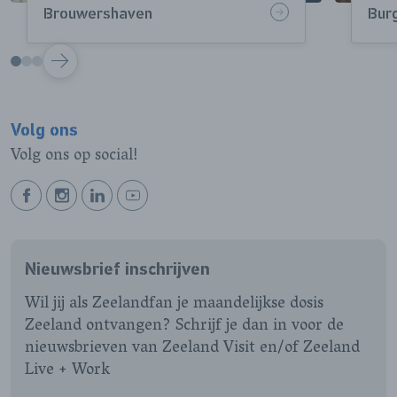
Brouwershaven
Bur
VOLGENDE
Volg ons
Volg ons op social!
BEKIJK
BEKIJK
BEKIJK
BEKIJK
ONZE
ONZE
ONZE
ONZE
FACEBOOK
INSTAGRAM
LINKEDIN
YOUTUBE
Nieuwsbrief inschrijven
PAGINA
PAGINA
PAGINA
PAGINA
Wil jij als Zeelandfan je maandelijkse dosis
Zeeland ontvangen? Schrijf je dan in voor de
nieuwsbrieven van Zeeland Visit en/of Zeeland
Live + Work