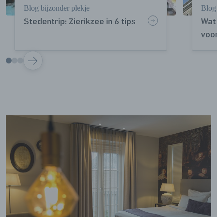
Blog bijzonder plekje
Blog
Stedentrip: Zierikzee in 6 tips
Wat 
voo
VOLGENDE