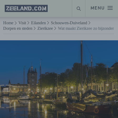
Homepage
MENU
ZOEKEN
Zeeland.com
Naar hoofdinhoud
Home
Visit
Eilanden
Schouwen-Duiveland
Dorpen en steden
Zierikzee
Wat maakt Zierikzee zo bijzonder