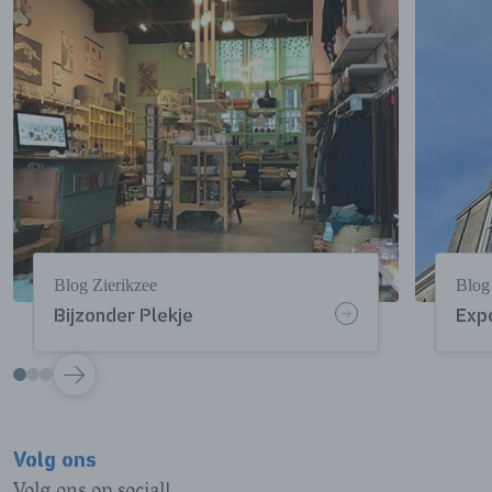
Blog Zierikzee
Blog
Bijzonder Plekje
Exp
VOLGENDE
Volg ons