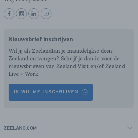
Volg ons op social!
BEKIJK
BEKIJK
BEKIJK
BEKIJK
ONZE
ONZE
ONZE
ONZE
FACEBOOK
INSTAGRAM
LINKEDIN
YOUTUBE
Nieuwsbrief inschrijven
PAGINA
PAGINA
PAGINA
PAGINA
Wil jij als Zeelandfan je maandelijkse dosis
Zeeland ontvangen? Schrijf je dan in voor de
nieuwsbrieven van Zeeland Visit en/of Zeeland
Live + Work
IK WIL ME INSCHRIJVEN
ZEELAND.COM