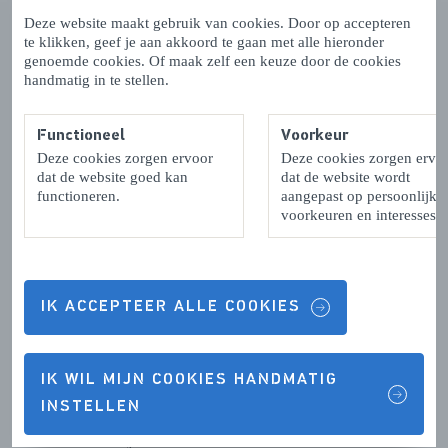
Deze website maakt gebruik van cookies. Door op accepteren
te klikken, geef je aan akkoord te gaan met alle hieronder
genoemde cookies. Of maak zelf een keuze door de cookies
handmatig in te stellen.
Functioneel
Voorkeur
Deze cookies zorgen ervoor
Deze cookies zorgen ervo
dat de website goed kan
dat de website wordt
functioneren.
aangepast op persoonlijke
voorkeuren en interesses.
IK ACCEPTEER ALLE COOKIES
Winkelen
In Zierikzee kun je heerlijk winkelen. Klein, pittoresk
IK WIL MIJN COOKIES HANDMATIG
maar toch in alles voorzien. Je vindt er diverse ketens,
INSTELLEN
zoals Xenos, O'Moda en de HEMA, maar vooral veel
kleinere boetiekjes. Antiekwinkels. Galerieën waar ze