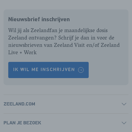
ONZE
ONZE
ONZE
ONZE
FACEBOOK
INSTAGRAM
LINKEDIN
YOUTUBE
Nieuwsbrief inschrijven
PAGINA
PAGINA
PAGINA
PAGINA
Wil jij als Zeelandfan je maandelijkse dosis
Zeeland ontvangen? Schrijf je dan in voor de
nieuwsbrieven van Zeeland Visit en/of Zeeland
Live + Work
IK WIL ME INSCHRIJVEN
ZEELAND.COM
PLAN JE BEZOEK