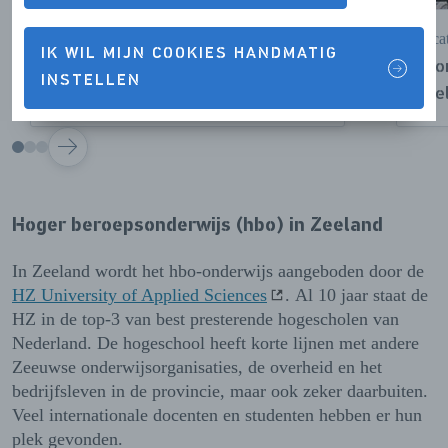
Onderwijs in Zeeland
Vaca
IK WIL MIJN COOKIES HANDMATIG
Meer over lesgeven in het
Voor
INSTELLEN
voortgezet onderwijs en mbo
Zee
VOLGENDE
Hoger beroepsonderwijs (hbo) in Zeeland
In Zeeland wordt het hbo-onderwijs aangeboden door de
HZ University of Applied Sciences
. Al 10 jaar staat de
HZ in de top-3 van best presterende hogescholen van
Nederland. De hogeschool heeft korte lijnen met andere
Zeeuwse onderwijsorganisaties, de overheid en het
bedrijfsleven in de provincie, maar ook zeker daarbuiten.
Veel internationale docenten en studenten hebben er hun
plek gevonden.