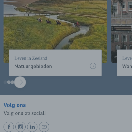
Leven in Zeeland
Leve
Natuurgebieden
Won
VOLGENDE
Volg ons
Volg ons op social!
BEKIJK
BEKIJK
BEKIJK
BEKIJK