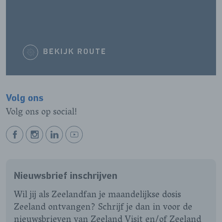
BEKIJK ROUTE
Volg ons
Volg ons op social!
BEKIJK
BEKIJK
BEKIJK
BEKIJK
ONZE
ONZE
ONZE
ONZE
FACEBOOK
INSTAGRAM
LINKEDIN
YOUTUBE
Nieuwsbrief inschrijven
PAGINA
PAGINA
PAGINA
PAGINA
Wil jij als Zeelandfan je maandelijkse dosis
Zeeland ontvangen? Schrijf je dan in voor de
nieuwsbrieven van Zeeland Visit en/of Zeeland