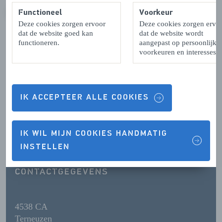
Functioneel
Voorkeur
VORIGE
VOLGENDE
Deze cookies zorgen ervoor
Deze cookies zorgen ervo
dat de website goed kan
dat de website wordt
functioneren.
aangepast op persoonlijke
voorkeuren en interesses.
Contactgegevens & Openingstijden
IK ACCEPTEER ALLE COOKIES
OPENINGSTIJDEN
IK WIL MIJN COOKIES HANDMATIG
INSTELLEN
CONTACTGEGEVENS
4538 CA
Terneuzen