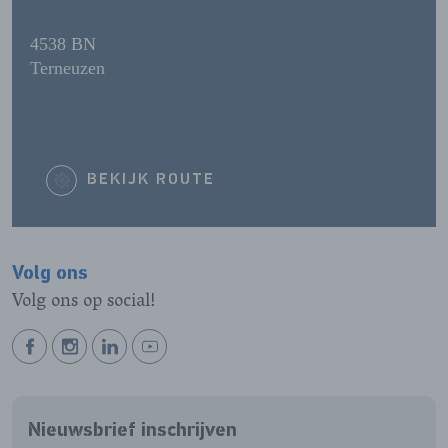
4538 BN
Terneuzen
BEKIJK ROUTE
Volg ons
Volg ons op social!
BEKIJK
BEKIJK
BEKIJK
BEKIJK
ONZE
ONZE
ONZE
ONZE
FACEBOOK
INSTAGRAM
LINKEDIN
YOUTUBE
Nieuwsbrief inschrijven
PAGINA
PAGINA
PAGINA
PAGINA