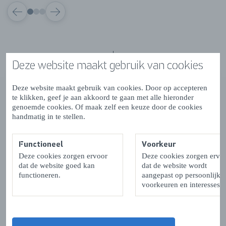
VORIGE
VOLGENDE
Deze website maakt gebruik van cookies
Contactgegevens & Openingstijden
Deze website maakt gebruik van cookies. Door op accepteren
te klikken, geef je aan akkoord te gaan met alle hieronder
genoemde cookies. Of maak zelf een keuze door de cookies
handmatig in te stellen.
OPENINGSTIJDEN
Functioneel
Voorkeur
Deze cookies zorgen ervoor
Deze cookies zorgen ervo
Maandag:
08:00 - 17:30
dat de website goed kan
dat de website wordt
Dinsdag:
08:00 - 17:30
functioneren.
aangepast op persoonlijke
voorkeuren en interesses.
Woensdag:
08:00 - 17:30
Donderdag:
08:00 - 17:30