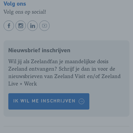
Volg ons
Volg ons op social!
BEKIJK
BEKIJK
BEKIJK
BEKIJK
ONZE
ONZE
ONZE
ONZE
FACEBOOK
INSTAGRAM
LINKEDIN
YOUTUBE
Nieuwsbrief inschrijven
PAGINA
PAGINA
PAGINA
PAGINA
Wil jij als Zeelandfan je maandelijkse dosis
Zeeland ontvangen? Schrijf je dan in voor de
nieuwsbrieven van Zeeland Visit en/of Zeeland
Live + Work
IK WIL ME INSCHRIJVEN