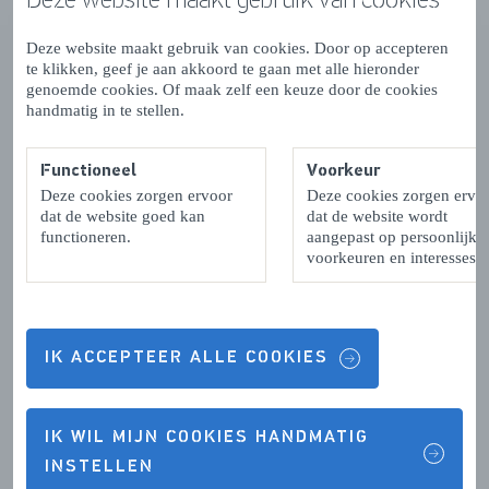
Deze website maakt gebruik van cookies. Door op accepteren
te klikken, geef je aan akkoord te gaan met alle hieronder
Contactgegevens & Openingstijden
genoemde cookies. Of maak zelf een keuze door de cookies
handmatig in te stellen.
Functioneel
Voorkeur
Deze cookies zorgen ervoor
Deze cookies zorgen ervo
OPENINGSTIJDEN
dat de website goed kan
dat de website wordt
functioneren.
aangepast op persoonlijke
Maandag:
14:00 - 17:00
voorkeuren en interesses.
Dinsdag:
14:00 - 17:00
Woensdag:
14:00 - 17:00
IK ACCEPTEER ALLE COOKIES
Donderdag:
14:00 - 17:00
Vrijdag:
14:00 - 17:00
IK WIL MIJN COOKIES HANDMATIG
Zaterdag:
Gesloten
INSTELLEN