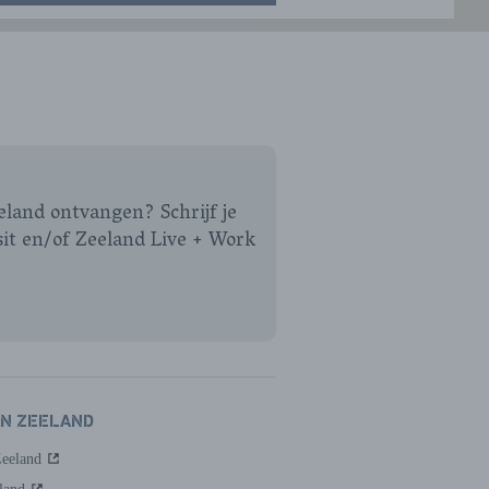
eeland ontvangen? Schrijf je
sit en/of Zeeland Live + Work
AN ZEELAND
Zeeland