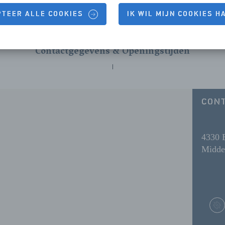
PTEER ALLE COOKIES
IK WIL MIJN COOKIES 
Contactgegevens & Openingstijden
CON
4330 
Midde