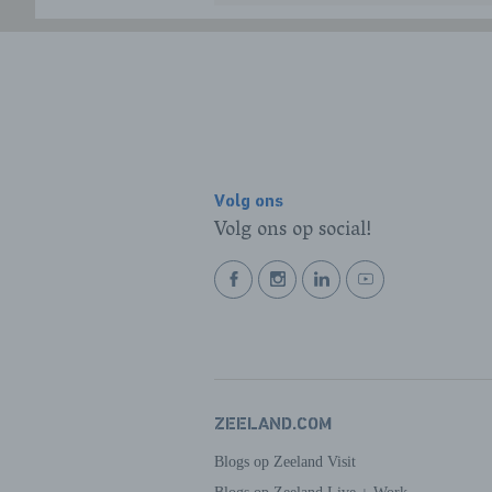
Volg ons
Volg ons op social!
BEKIJK
BEKIJK
BEKIJK
BEKIJK
ONZE
ONZE
ONZE
ONZE
FACEBOOK
INSTAGRAM
LINKEDIN
YOUTUBE
PAGINA
PAGINA
PAGINA
PAGINA
ZEELAND.COM
Blogs op Zeeland Visit