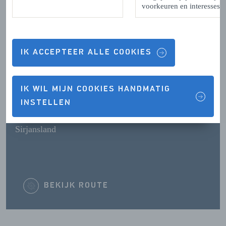
voorkeuren en interesses.
OPENINGSTIJDEN
IK ACCEPTEER ALLE COOKIES
IK WIL MIJN COOKIES HANDMATIG
CONTACTGEGEVENS
INSTELLEN
Sirjansland
BEKIJK ROUTE