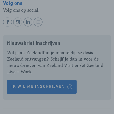
Volg ons
Volg ons op social!
BEKIJK
BEKIJK
BEKIJK
BEKIJK
ONZE
ONZE
ONZE
ONZE
FACEBOOK
INSTAGRAM
LINKEDIN
YOUTUBE
Nieuwsbrief inschrijven
PAGINA
PAGINA
PAGINA
PAGINA
Wil jij als Zeelandfan je maandelijkse dosis
Zeeland ontvangen? Schrijf je dan in voor de
nieuwsbrieven van Zeeland Visit en/of Zeeland
Live + Work
IK WIL ME INSCHRIJVEN