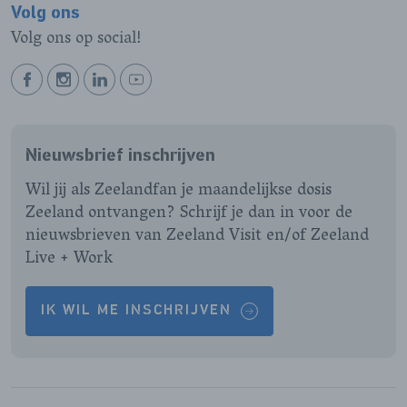
Volg ons
Volg ons op social!
BEKIJK
BEKIJK
BEKIJK
BEKIJK
ONZE
ONZE
ONZE
ONZE
FACEBOOK
INSTAGRAM
LINKEDIN
YOUTUBE
Nieuwsbrief inschrijven
PAGINA
PAGINA
PAGINA
PAGINA
Wil jij als Zeelandfan je maandelijkse dosis
Zeeland ontvangen? Schrijf je dan in voor de
nieuwsbrieven van Zeeland Visit en/of Zeeland
Live + Work
IK WIL ME INSCHRIJVEN