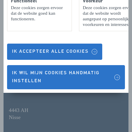
Functioneel
Voorkeur
Deze cookies zorgen ervoor
Deze cookies zorgen ervo
dat de website goed kan
dat de website wordt
functioneren.
aangepast op persoonlijke
voorkeuren en interesses.
Contactgegevens & Openingstijden
IK ACCEPTEER ALLE COOKIES
OPENINGSTIJDEN
IK WIL MIJN COOKIES HANDMATIG
INSTELLEN
CONTACTGEGEVENS
4443 AH
Nisse