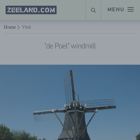
Homepage
MENU
ZOEKEN
Zeeland.com
Naar hoofdinhoud
Home
Visit
"de Poel" windmill