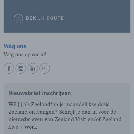
BEKIJK ROUTE
Volg ons
Volg ons op social!
BEKIJK
BEKIJK
BEKIJK
BEKIJK
ONZE
ONZE
ONZE
ONZE
FACEBOOK
INSTAGRAM
LINKEDIN
YOUTUBE
Nieuwsbrief inschrijven
PAGINA
PAGINA
PAGINA
PAGINA
Wil jij als Zeelandfan je maandelijkse dosis
Zeeland ontvangen? Schrijf je dan in voor de
nieuwsbrieven van Zeeland Visit en/of Zeeland
Live + Work