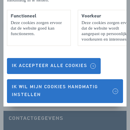
handmatig in te stellen.
Functioneel
Voorkeur
Deze cookies zorgen ervoor
Deze cookies zorgen ervo
VORIGE
VOLGENDE
dat de website goed kan
dat de website wordt
functioneren.
aangepast op persoonlijke
voorkeuren en interesses.
Contactgegevens & Openingstijden
IK ACCEPTEER ALLE COOKIES
IK WIL MIJN COOKIES HANDMATIG
OPENINGSTIJDEN
INSTELLEN
CONTACTGEGEVENS