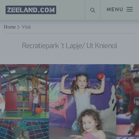
Homepage
MENU
ZOEKEN
Zeeland.com
Naar hoofdinhoud
Home
Visit
Recratiepark 't Lapje/ Ut Knienol