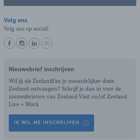
Volg ons
Volg ons op social!
BEKIJK
BEKIJK
BEKIJK
BEKIJK
ONZE
ONZE
ONZE
ONZE
FACEBOOK
INSTAGRAM
LINKEDIN
YOUTUBE
Nieuwsbrief inschrijven
PAGINA
PAGINA
PAGINA
PAGINA
Wil jij als Zeelandfan je maandelijkse dosis
Zeeland ontvangen? Schrijf je dan in voor de
nieuwsbrieven van Zeeland Visit en/of Zeeland
Live + Work
IK WIL ME INSCHRIJVEN