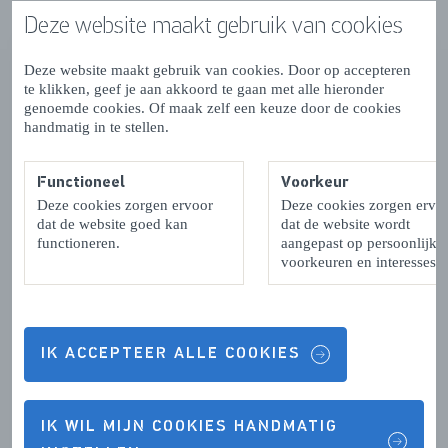
Deze website maakt gebruik van cookies
OPENINGSTIJDEN
Deze website maakt gebruik van cookies. Door op accepteren
te klikken, geef je aan akkoord te gaan met alle hieronder
Maandag:
10:00 - 18:00
genoemde cookies. Of maak zelf een keuze door de cookies
handmatig in te stellen.
Dinsdag:
10:00 - 18:00
Woensdag:
10:00 - 18:00
Functioneel
Voorkeur
Deze cookies zorgen ervoor
Deze cookies zorgen ervo
Donderdag:
10:00 - 18:00
dat de website goed kan
dat de website wordt
functioneren.
aangepast op persoonlijke
Vrijdag:
10:00 - 18:00
voorkeuren en interesses.
Zaterdag:
10:00 - 18:00
Zondag:
10:00 - 18:00
IK ACCEPTEER ALLE COOKIES
Maandag:
Gesloten
Dinsdag:
Gesloten
IK WIL MIJN COOKIES HANDMATIG
Woensdag:
12:00 - 18:00