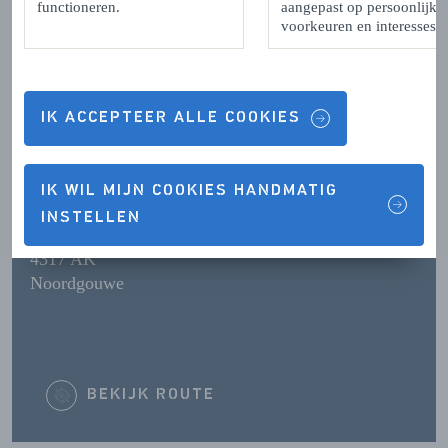
Contactgegevens & Openingstijden
functioneren.
aangepast op persoonlijke
voorkeuren en interesses.
OPENINGSTIJDEN
IK ACCEPTEER ALLE COOKIES
CONTACTGEGEVENS
IK WIL MIJN COOKIES HANDMATIG
INSTELLEN
4317 AK
Noordgouwe
BEKIJK ROUTE