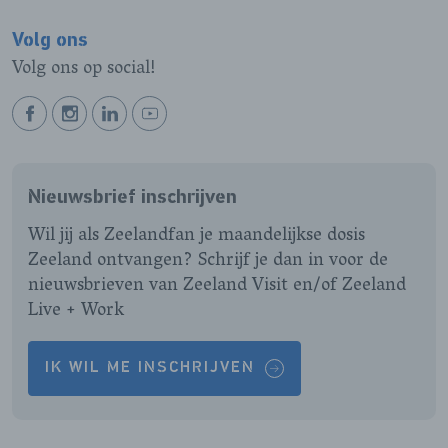
Volg ons
Volg ons op social!
BEKIJK
BEKIJK
BEKIJK
BEKIJK
ONZE
ONZE
ONZE
ONZE
FACEBOOK
INSTAGRAM
LINKEDIN
YOUTUBE
Nieuwsbrief inschrijven
PAGINA
PAGINA
PAGINA
PAGINA
Wil jij als Zeelandfan je maandelijkse dosis
Zeeland ontvangen? Schrijf je dan in voor de
nieuwsbrieven van Zeeland Visit en/of Zeeland
Live + Work
IK WIL ME INSCHRIJVEN