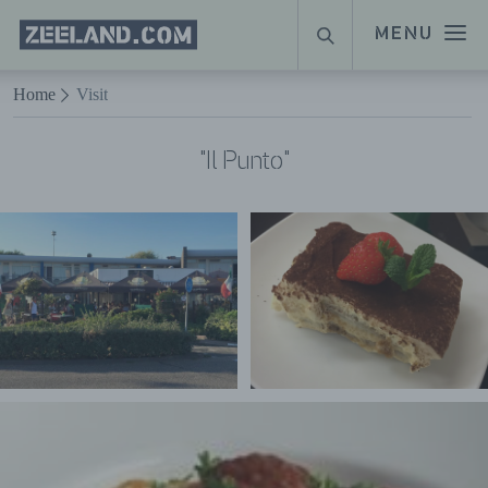
Homepage
MENU
ZOEKEN
Zeeland.com
Naar hoofdinhoud
Home
Visit
"Il Punto"