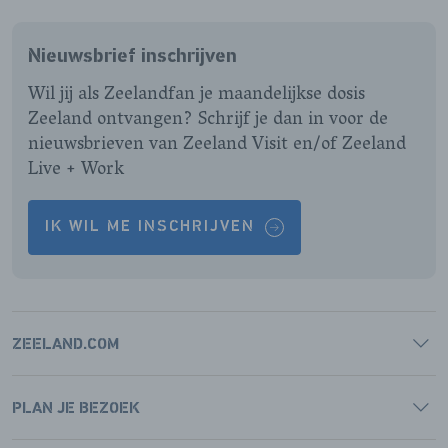
ONZE
ONZE
ONZE
ONZE
FACEBOOK
INSTAGRAM
LINKEDIN
YOUTUBE
Nieuwsbrief inschrijven
PAGINA
PAGINA
PAGINA
PAGINA
Wil jij als Zeelandfan je maandelijkse dosis
Zeeland ontvangen? Schrijf je dan in voor de
nieuwsbrieven van Zeeland Visit en/of Zeeland
Live + Work
IK WIL ME INSCHRIJVEN
ZEELAND.COM
PLAN JE BEZOEK