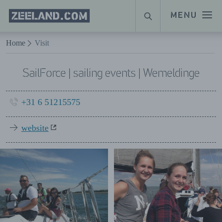
Homepage
MENU
ZOEKEN
Zeeland.com
Naar hoofdinhoud
Home
Visit
SailForce | sailing events | Wemeldinge
+31 6 51215575
website