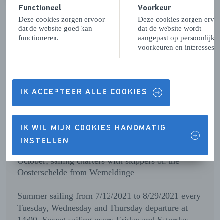
VORIGE
VOLGENDE
Functioneel
Voorkeur
Deze cookies zorgen ervoor
Deze cookies zorgen ervo
dat de website goed kan
dat de website wordt
functioneren.
aangepast op persoonlijke
voorkeuren en interesses.
Contactgegevens & Openingstijden
IK ACCEPTEER ALLE COOKIES
OPENINGSTIJDEN
IK WIL MIJN COOKIES HANDMATIG
Nice for group outings, company outings and team 
INSTELLEN
building. We sail based on reservation from April to 
October; sailing charters with skippers on the 
Oosterschelde from Wemeldinge

Summer sailing from 7/12/2021 to 8/29/2021 every 
Tuesday, Wednesday and Thursday departure at 
14:00. Sunset sailing every Friday and Saturday 