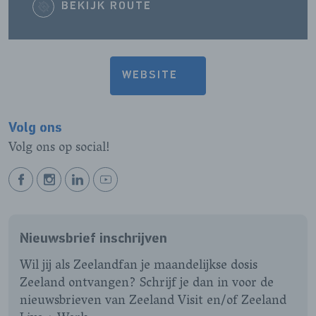
BEKIJK ROUTE
WEBSITE
Volg ons
Volg ons op social!
BEKIJK
BEKIJK
BEKIJK
BEKIJK
ONZE
ONZE
ONZE
ONZE
FACEBOOK
INSTAGRAM
LINKEDIN
YOUTUBE
Nieuwsbrief inschrijven
PAGINA
PAGINA
PAGINA
PAGINA
Wil jij als Zeelandfan je maandelijkse dosis
Zeeland ontvangen? Schrijf je dan in voor de
nieuwsbrieven van Zeeland Visit en/of Zeeland