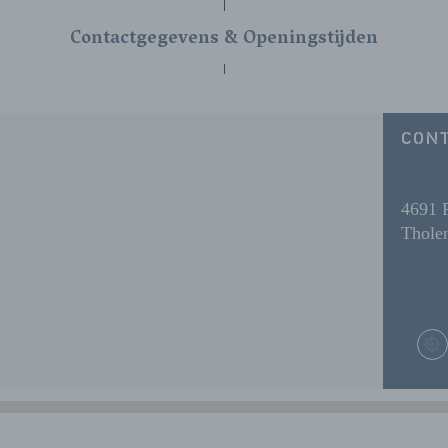
Contactgegevens & Openingstijden
CON
4691 
Thole