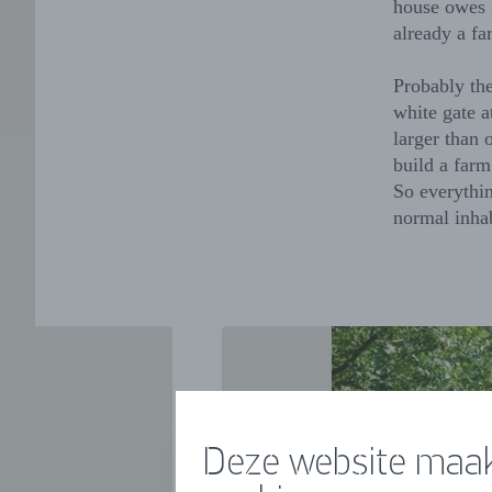
house owes i
already a fa
Probably the
white gate a
larger than
build a farm
So everythin
normal inhab
Deze website maak