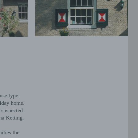
use type,
liday home.
s suspected
na Ketting.
ilies the