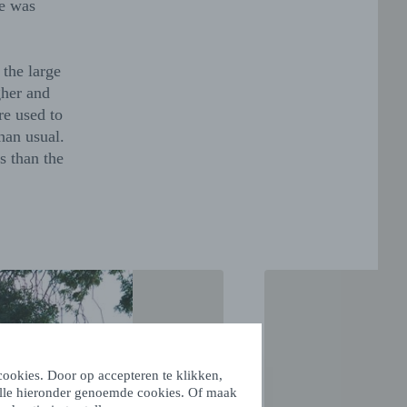
re was
the large
gher and
re used to
than usual.
s than the
ookies. Door op accepteren te klikken,
alle hieronder genoemde cookies. Of maak