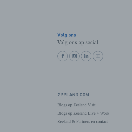
Volg ons
Volg ons op social!
BEKIJK
BEKIJK
BEKIJK
BEKIJK
ONZE
ONZE
ONZE
ONZE
FACEBOOK
INSTAGRAM
LINKEDIN
YOUTUBE
PAGINA
PAGINA
PAGINA
PAGINA
ZEELAND.COM
Blogs op Zeeland Visit
Blogs op Zeeland Live + Work
Zeeland & Partners en contact