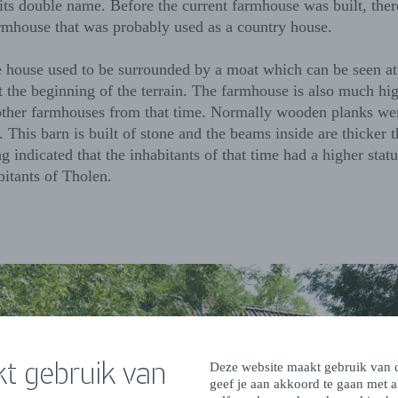
ts double name. Before the current farmhouse was built, the
rmhouse that was probably used as a country house.
 house used to be surrounded by a moat which can be seen at 
t the beginning of the terrain. The farmhouse is also much hi
 other farmhouses from that time. Normally wooden planks we
. This barn is built of stone and the beams inside are thicker 
g indicated that the inhabitants of that time had a higher statu
itants of Tholen.
t gebruik van
Deze website maakt gebruik van c
geef je aan akkoord te gaan met 