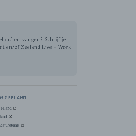
eeland ontvangen? Schrijf je
sit en/of Zeeland Live + Work
AN ZEELAND
Zeeland
land
caturebank