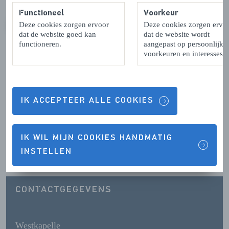
Functioneel
Voorkeur
Deze cookies zorgen ervoor
Deze cookies zorgen ervo
VORIGE
VOLGENDE
dat de website goed kan
dat de website wordt
functioneren.
aangepast op persoonlijke
voorkeuren en interesses.
Contactgegevens & Openingstijden
IK ACCEPTEER ALLE COOKIES
IK WIL MIJN COOKIES HANDMATIG
OPENINGSTIJDEN
INSTELLEN
CONTACTGEGEVENS
Westkapelle