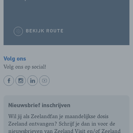
BEKIJK ROUTE
Volg ons
Volg ons op social!
BEKIJK
BEKIJK
BEKIJK
BEKIJK
ONZE
ONZE
ONZE
ONZE
FACEBOOK
INSTAGRAM
LINKEDIN
YOUTUBE
Nieuwsbrief inschrijven
PAGINA
PAGINA
PAGINA
PAGINA
Wil jij als Zeelandfan je maandelijkse dosis
Zeeland ontvangen? Schrijf je dan in voor de
nieuwsbrieven van Zeeland Visit en/of Zeeland