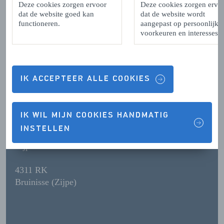
Deze cookies zorgen ervoor
Deze cookies zorgen ervo
dat de website goed kan
dat de website wordt
functioneren.
aangepast op persoonlijke
Contactgegevens & Openingstijden
voorkeuren en interesses.
IK ACCEPTEER ALLE COOKIES
OPENINGSTIJDEN
IK WIL MIJN COOKIES HANDMATIG
CONTACTGEGEVENS
INSTELLEN
Zijpe
4311 RK
Bruinisse (Zijpe)