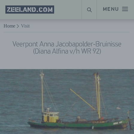
Homepage
MENU
ZOEKEN
Zeeland.com
Naar hoofdinhoud
Home
Visit
Veerpont Anna Jacobapolder-Bruinisse
(Diana Alfina v/h WR 92)