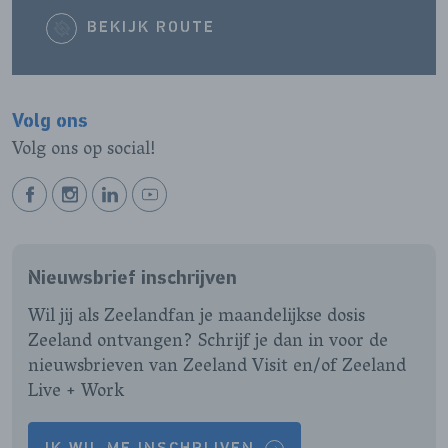
BEKIJK ROUTE
Volg ons
Volg ons op social!
BEKIJK
BEKIJK
BEKIJK
BEKIJK
ONZE
ONZE
ONZE
ONZE
FACEBOOK
INSTAGRAM
LINKEDIN
YOUTUBE
Nieuwsbrief inschrijven
PAGINA
PAGINA
PAGINA
PAGINA
Wil jij als Zeelandfan je maandelijkse dosis
Zeeland ontvangen? Schrijf je dan in voor de
nieuwsbrieven van Zeeland Visit en/of Zeeland
Live + Work