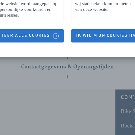
de website wordt aangepast op
wij statistieken kunnen meten
persoonlijke voorkeuren en
van deze website.
interesses.
PTEER ALLE COOKIES
IK WIL MIJN COOKIES 
Contactgegevens & Openingstijden
CON
Bike S
Rocka