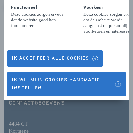
Functioneel
Voorkeur
VORIGE
VOLGENDE
Deze cookies zorgen ervoor
Deze cookies zorgen ervo
dat de website goed kan
dat de website wordt
functioneren.
aangepast op persoonlijke
voorkeuren en interesses.
Contactgegevens & Openingstijden
IK ACCEPTEER ALLE COOKIES
OPENINGSTIJDEN
IK WIL MIJN COOKIES HANDMATIG
INSTELLEN
CONTACTGEGEVENS
4484 CT
Kortgene