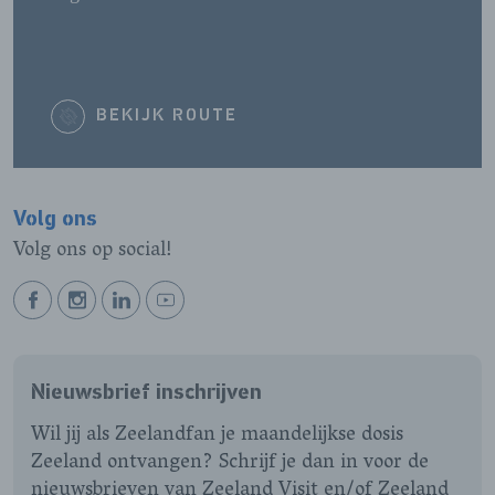
BEKIJK ROUTE
Volg ons
Volg ons op social!
BEKIJK
BEKIJK
BEKIJK
BEKIJK
ONZE
ONZE
ONZE
ONZE
FACEBOOK
INSTAGRAM
LINKEDIN
YOUTUBE
Nieuwsbrief inschrijven
PAGINA
PAGINA
PAGINA
PAGINA
Wil jij als Zeelandfan je maandelijkse dosis
Zeeland ontvangen? Schrijf je dan in voor de
nieuwsbrieven van Zeeland Visit en/of Zeeland