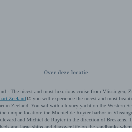
Over deze locatie
nd - The nicest and most luxurious cruise from Vlissingen, 
art Zeeland
you will experience the nicest and most beautif
ari in Zeeland. You sail with a luxury yacht on the Western S
the unique location: the Michiel de Ruyter harbor in Vlissing
ulevard and Michiel de Ruyter in the direction of Breskens. T
sheds and large ships and discover life on the sandbanks wher