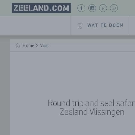
Homepage
BEKIJK
BEKIJK
BEKIJK
BEKIJK
Zeeland.com
ONZE
ONZE
ONZE
ONZE
FACEBOOK
INSTAGRAM
PINTEREST
YOUTUB
WAT TE DOEN
PAGINA
PAGINA
PAGINA
PAGINA
Naar hoofdinhoud
Home
Visit
HOME
Round trip and seal safar
Zeeland Vlissingen