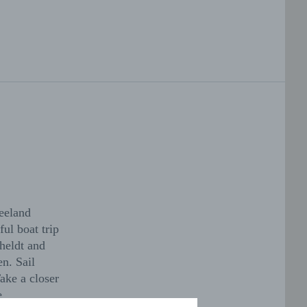
Zeeland
ul boat trip
cheldt and
en. Sail
ake a closer
e