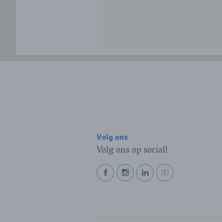
Volg ons
Volg ons op social!
BEKIJK
BEKIJK
BEKIJK
BEKIJK
ONZE
ONZE
ONZE
ONZE
FACEBOOK
INSTAGRAM
LINKEDIN
YOUTUBE
PAGINA
PAGINA
PAGINA
PAGINA