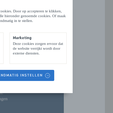
oat trip or
ookies. Door op accepteren te klikken,
alle hieronder genoemde cookies. Of maak
ndmatig in te stellen.
Marketing
Deze cookies zorgen ervoor dat
de website verrijkt wordt door
externe diensten.
TACTGEGEVENS
HANDMATIG INSTELLEN
ndensafari & Rondvaart Zeeland
BZ
ngen