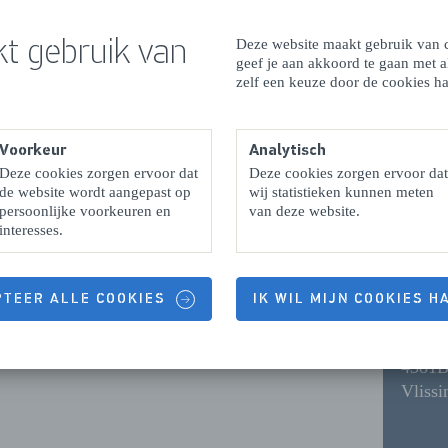
daily!) seals are sunbathing. Discover it yourself, book your b
Zeeland now!
t gebruik van
Deze website maakt gebruik van c
geef je aan akkoord te gaan met 
zelf een keuze door de cookies ha
Voorkeur
Analytisch
Contactgegevens & Openingstijden
Deze cookies zorgen ervoor dat
Deze cookies zorgen ervoor dat
de website wordt aangepast op
wij statistieken kunnen meten
persoonlijke voorkeuren en
van deze website.
interesses.
CON
PTEER ALLE COOKIES
IK WIL MIJN COOKIES 
Zeeho
4381
Vlissi