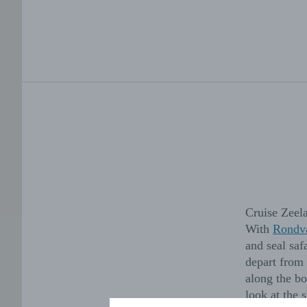
Cruise Zeela
With
Rondva
and seal saf
depart from 
along the bo
look at the 