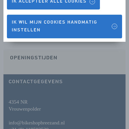
IK ACCEPTEER ALLE COOKIES
IK WIL MIJN COOKIES HANDMATIG
Contactgegevens & Openingstijden
INSTELLEN
OPENINGSTIJDEN
CONTACTGEGEVENS
4354 NR
Vrouwenpolder
info@bikeshopbreezand.nl