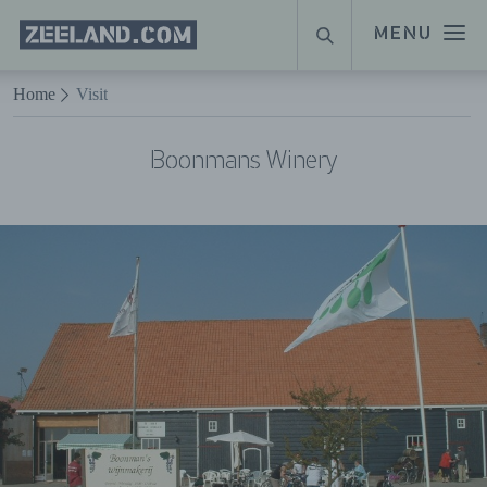
Homepage
MENU
ZOEKEN
Zeeland.com
Naar hoofdinhoud
Home
Visit
Boonmans Winery