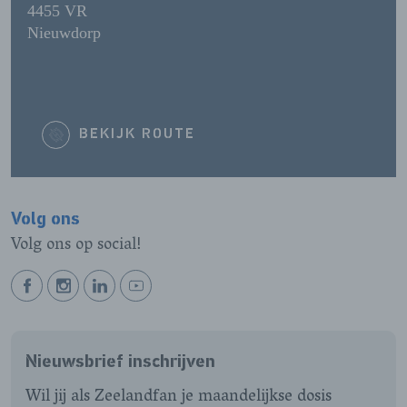
4455 VR
Nieuwdorp
BEKIJK ROUTE
Volg ons
Volg ons op social!
BEKIJK
BEKIJK
BEKIJK
BEKIJK
ONZE
ONZE
ONZE
ONZE
FACEBOOK
INSTAGRAM
LINKEDIN
YOUTUBE
Nieuwsbrief inschrijven
PAGINA
PAGINA
PAGINA
PAGINA
Wil jij als Zeelandfan je maandelijkse dosis