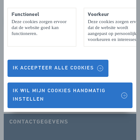
Functioneel
Voorkeur
Deze cookies zorgen ervoor
Deze cookies zorgen ervo
VORIGE
VOLGENDE
dat de website goed kan
dat de website wordt
functioneren.
aangepast op persoonlijke
voorkeuren en interesses.
Contactgegevens & Openingstijden
IK ACCEPTEER ALLE COOKIES
IK WIL MIJN COOKIES HANDMATIG
OPENINGSTIJDEN
INSTELLEN
CONTACTGEGEVENS