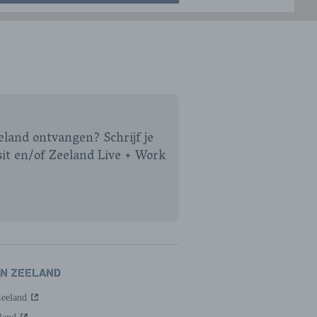
eeland ontvangen? Schrijf je
sit en/of Zeeland Live + Work
AN ZEELAND
Zeeland