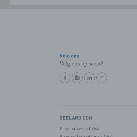
Volg ons
Volg ons op social!
BEKIJK
BEKIJK
BEKIJK
BEKIJK
ONZE
ONZE
ONZE
ONZE
FACEBOOK
INSTAGRAM
LINKEDIN
YOUTUBE
PAGINA
PAGINA
PAGINA
PAGINA
ZEELAND.COM
Blogs op Zeeland Visit