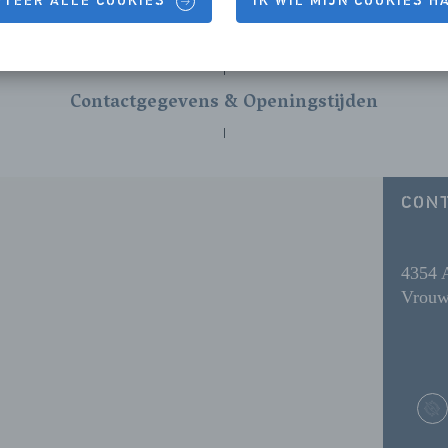
PTEER ALLE COOKIES
IK WIL MIJN COOKIES 
Contactgegevens & Openingstijden
CON
4354 
Vrouw