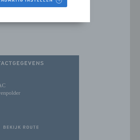
HANDMATIG INSTELLEN
TACTGEGEVENS
AC
enpolder
BEKIJK ROUTE