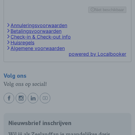
Volg ons
Volg ons op social!
BEKIJK
BEKIJK
BEKIJK
BEKIJK
ONZE
ONZE
ONZE
ONZE
FACEBOOK
INSTAGRAM
LINKEDIN
YOUTUBE
Nieuwsbrief inschrijven
PAGINA
PAGINA
PAGINA
PAGINA