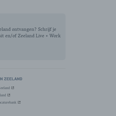
eeland ontvangen? Schrijf je
sit en/of Zeeland Live + Work
AN ZEELAND
Zeeland
land
caturebank