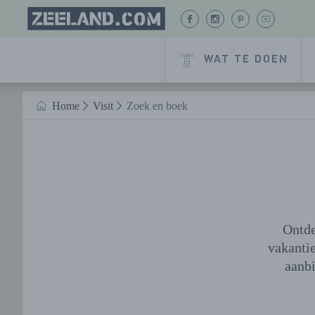
Homepage
BEKIJK
BEKIJK
BEKIJK
BEKIJK
Zeeland.com
ONZE
ONZE
ONZE
ONZE
FACEBOOK
INSTAGRAM
PINTEREST
YOUTUB
WAT TE DOEN
PAGINA
PAGINA
PAGINA
PAGINA
Naar hoofdinhoud
Home
Visit
Zoek en boek
HOME
Ontde
vakanti
aanbi