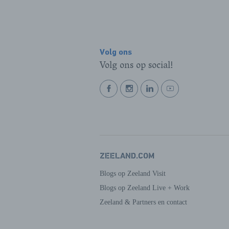
Volg ons
Volg ons op social!
BEKIJK
BEKIJK
BEKIJK
BEKIJK
ONZE
ONZE
ONZE
ONZE
FACEBOOK
INSTAGRAM
LINKEDIN
YOUTUBE
PAGINA
PAGINA
PAGINA
PAGINA
ZEELAND.COM
Blogs op Zeeland Visit
Blogs op Zeeland Live + Work
Zeeland & Partners en contact