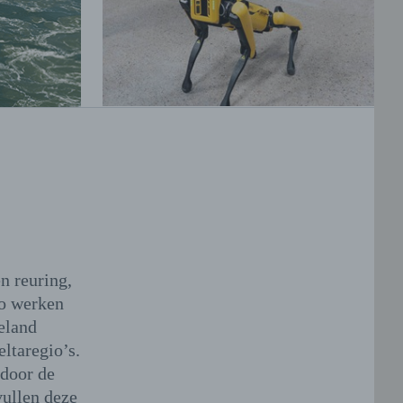
n reuring,
io werken
eland
ltaregio’s.
 door de
vullen deze