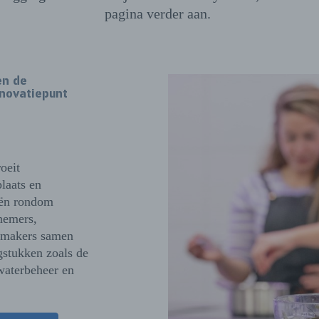
pagina verder aan.
en de
nnovatiepunt
oeit
laats en
eën rondom
nemers,
dsmakers samen
gstukken zoals de
waterbeheer en