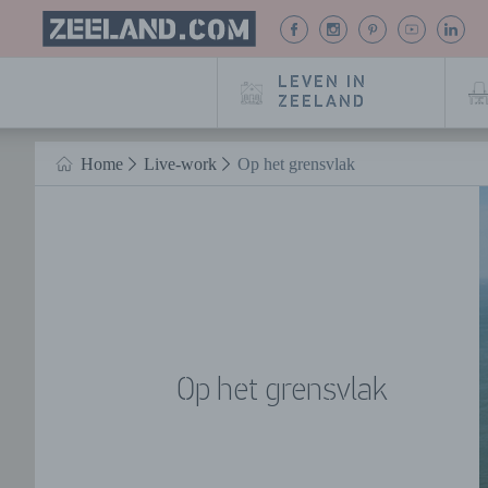
Homepage
BEKIJK
BEKIJK
BEKIJK
BEKIJK
BE
Zeeland.com
ONZE
ONZE
ONZE
ONZE
O
FACEBOOK
INSTAGRAM
PINTEREST
YOUTUB
LIN
LEVEN IN
PAGINA
PAGINA
PAGINA
PAGINA
PA
ZEELAND
Naar hoofdinhoud
Home
Live-work
Op het grensvlak
HOME
Op het grensvlak