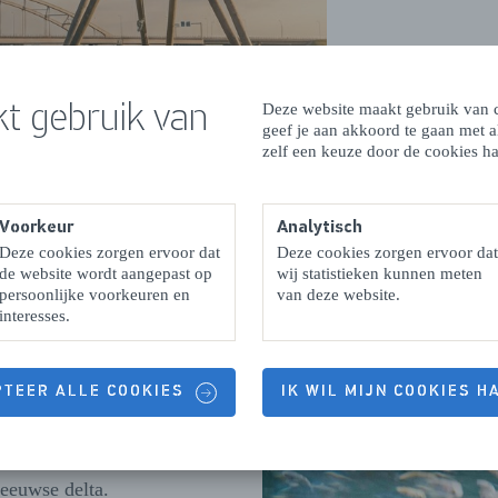
t gebruik van
Deze website maakt gebruik van c
geef je aan akkoord te gaan met 
zelf een keuze door de cookies ha
Voorkeur
Analytisch
t aquacultuur op
Deze cookies zorgen ervoor dat
Deze cookies zorgen ervoor dat
de website wordt aangepast op
wij statistieken kunnen meten
d-Beveland
persoonlijke voorkeuren en
van deze website.
interesses.
komst van voedsel
ort op de
PTEER ALLE COOKIES
IK WIL MIJN COOKIES 
kelen tegelijk
issen, schaal- en
rken. Zo komen
Zeeuwse delta.