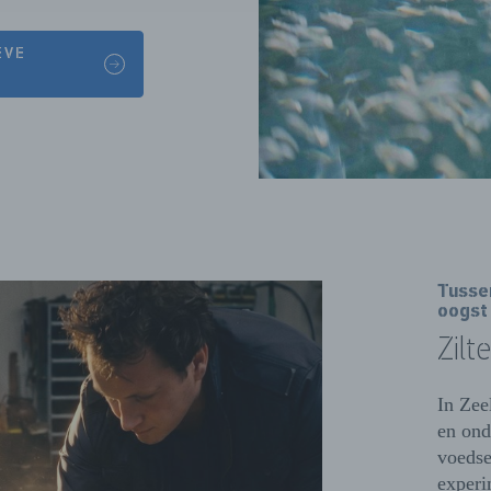
EVE
Tusse
oogst
Zilte
In Zee
en ond
voedse
experi