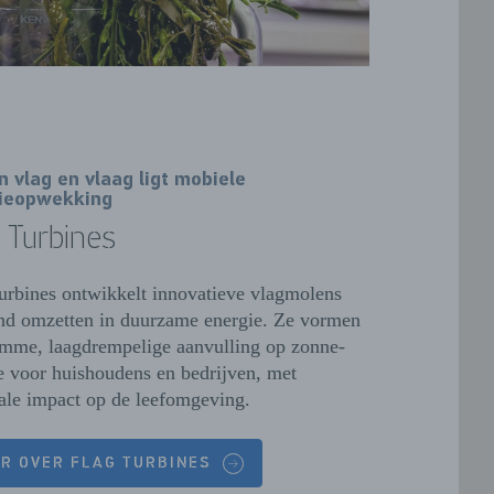
n vlag en vlaag ligt mobiele
ieopwekking
 Turbines
urbines ontwikkelt innovatieve vlagmolens
nd omzetten in duurzame energie. Ze vormen
imme, laagdrempelige aanvulling op zonne-
e voor huishoudens en bedrijven, met
le impact op de leefomgeving.
R OVER FLAG TURBINES