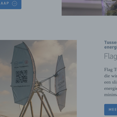
KAAP
Tusse
energ
Flag
Flag T
die wi
een sl
energi
minima
MEE