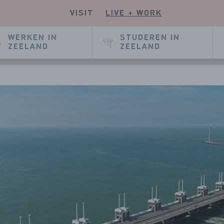
VISIT
LIVE + WORK
KIJK
NZE
E
KEDIN
WERKEN IN
STUDEREN IN
GINA
ZEELAND
ZEELAND