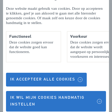
Dance
garant voor een héél gaaf feestje.
Deze website maakt gebruik van cookies. Door op accepteren
te klikken, geef je aan akkoord te gaan met alle hieronder
genoemde cookies. Of maak zelf een keuze door de cookies
7. Word lid van de Zeeuwse Connectie
handmatig in te stellen.
Waar je ook naartoe gaat na de zomervakantie, Zeeland
Functioneel
Voorkeur
blijft altijd. Niet alleen voor de tofste feesten om oude
Deze cookies zorgen ervoor
Deze cookies zorgen ervo
herinneringen op te halen met je vrienden, maar ook voor
dat de website goed kan
dat de website wordt
de leukste en meest leerzame vacatures. Word lid van de
functioneren.
aangepast op persoonlijke
voorkeuren en interesses.
Zeeuwse Connectie
, het grootste netwerk van Zeeland
en blijf op de hoogte van alle ontwikkelingen binnen en
buiten jouw provincie!
IK ACCEPTEER ALLE COOKIES
8. Kickoff Festival Zeeland
IK WIL MIJN COOKIES HANDMATIG
INSTELLEN
Aan het einde van de zomer, op 21 augustus, wordt het
Kickoff Festival Zeeland
georganiseerd. De manier om