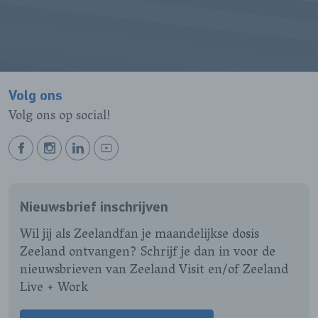
Volg ons
Volg ons op social!
BEKIJK
BEKIJK
BEKIJK
BEKIJK
ONZE
ONZE
ONZE
ONZE
FACEBOOK
INSTAGRAM
LINKEDIN
YOUTUBE
Nieuwsbrief inschrijven
PAGINA
PAGINA
PAGINA
PAGINA
Wil jij als Zeelandfan je maandelijkse dosis
Zeeland ontvangen? Schrijf je dan in voor de
nieuwsbrieven van Zeeland Visit en/of Zeeland
Live + Work