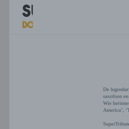
De legendar
saxofoon en d
Wie herinner
America’, ‘T
SuperTribute