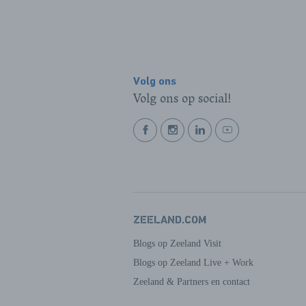
Volg ons
Volg ons op social!
BEKIJK
BEKIJK
BEKIJK
BEKIJK
ONZE
ONZE
ONZE
ONZE
FACEBOOK
INSTAGRAM
LINKEDIN
YOUTUBE
PAGINA
PAGINA
PAGINA
PAGINA
ZEELAND.COM
Blogs op Zeeland Visit
Blogs op Zeeland Live + Work
Zeeland & Partners en contact