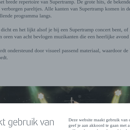
 het brede repertoire van Supertramp. De grote hits, de bekend
 verborgen pareltjes. Alle kanten van Supertramp komen in d
llende programma langs.
dicht en het lijkt alsof je bij een Supertramp concert bent, of
n oren van acht bevlogen muzikanten die een heerlijke avond
dt ondersteund door visueel passend materiaal, waardoor de 
rdt.
t gebruik van
Deze website maakt gebruik van c
geef je aan akkoord te gaan met 