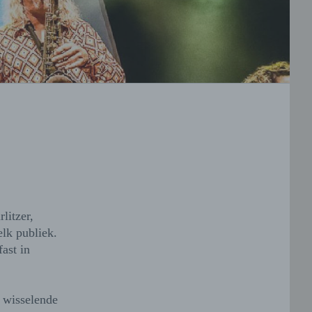
litzer,
elk publiek.
ast in
n wisselende