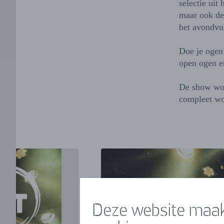
selectie uit
maar ook de
het avondvu
Doe je ogen 
open ogen e
De show wor
compleet wo
Deze website maak