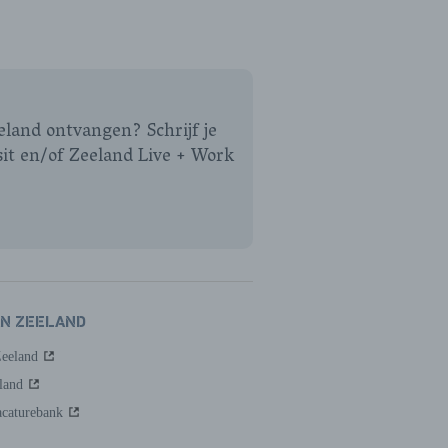
eeland ontvangen? Schrijf je
sit en/of Zeeland Live + Work
AN ZEELAND
Zeeland
land
caturebank