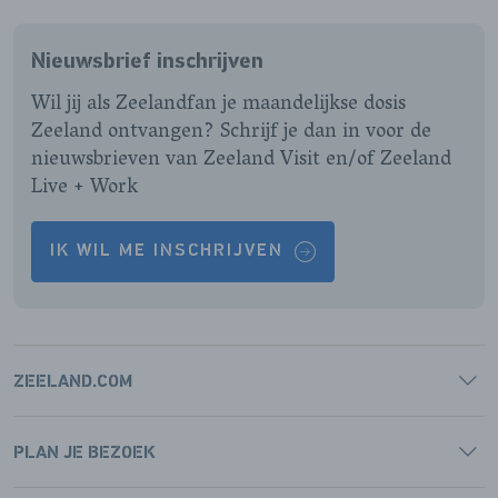
ONZE
ONZE
ONZE
ONZE
FACEBOOK
INSTAGRAM
LINKEDIN
YOUTUBE
Nieuwsbrief inschrijven
PAGINA
PAGINA
PAGINA
PAGINA
Wil jij als Zeelandfan je maandelijkse dosis
Zeeland ontvangen? Schrijf je dan in voor de
nieuwsbrieven van Zeeland Visit en/of Zeeland
Live + Work
IK WIL ME INSCHRIJVEN
ZEELAND.COM
PLAN JE BEZOEK