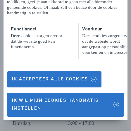
te klikken, geef je aan akkoord te gaan met alle hieronder
genoemde cookies. Of maak zelf een keuze door de cookies
handmatig in te stellen.
OPENINGSTIJDEN
Functioneel
Voorkeur
Maandag:
11:00 - 17:00
Deze cookies zorgen ervoor
Deze cookies zorgen ervo
dat de website goed kan
dat de website wordt
Dinsdag:
Gesloten
functioneren.
aangepast op persoonlijke
voorkeuren en interesses.
Woensdag:
Gesloten
Donderdag:
Gesloten
Vrijdag:
Gesloten
IK ACCEPTEER ALLE COOKIES
Zaterdag:
Gesloten
Zondag:
Gesloten
IK WIL MIJN COOKIES HANDMATIG
INSTELLEN
Maandag:
Gesloten
Dinsdag:
13:00 - 17:00