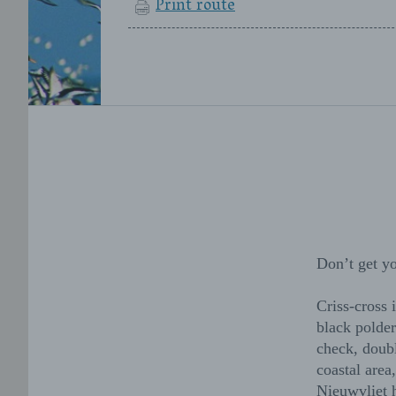
Print route
Don’t get yo
Criss-cross 
black polder
check, doub
coastal area
Nieuwvliet h