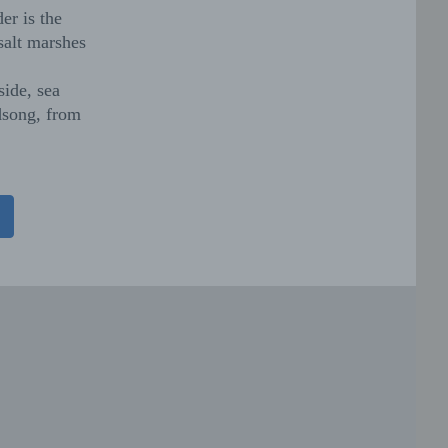
er is the
salt marshes
side, sea
rdsong, from