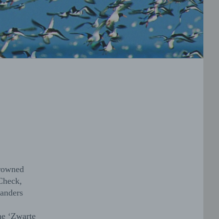
drowned
 Check,
landers
he ‘Zwarte