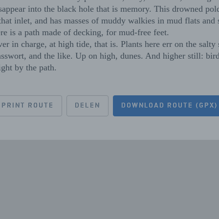
isappear into the black hole that is memory. This drowned pold
f that inlet, and has masses of muddy walkies in mud flats and 
re is a path made of decking, for mud-free feet.
er in charge, at high tide, that is. Plants here err on the salty 
asswort, and the like. Up on high, dunes. And higher still: bi
ight by the path.
PRINT ROUTE
DELEN
DOWNLOAD ROUTE (GPX)