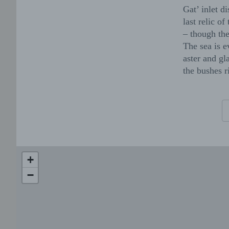
Gat’ inlet d
last relic o
– though the
The sea is ev
aster and gl
the bushes r
+
−