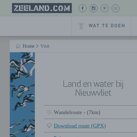
Homepage
BEKIJK
BEKIJK
BEKIJK
BEKIJK
Zeeland.com
ONZE
ONZE
ONZE
ONZE
FACEBOOK
INSTAGRAM
PINTEREST
YOUTUB
WAT TE DOEN
PAGINA
PAGINA
PAGINA
PAGINA
Naar hoofdinhoud
Home
Visit
HOME
Land en water bij
Nieuwvliet
Wandelroute - (7km)
Download route (GPX)