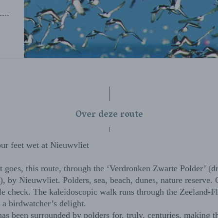
Over deze route
ur feet wet at Nieuwvliet
it goes, this route, through the ‘Verdronken Zwarte Polder’ (
), by Nieuwvliet. Polders, sea, beach, dunes, nature reserve.
le check. The kaleidoscopic walk runs through the Zeeland-F
, a birdwatcher’s delight.
as been surrounded by polders for, truly, centuries, making t