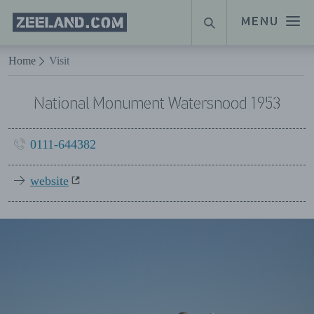
Homepage
MENU
ZOEKEN
Zeeland.com
Naar hoofdinhoud
Home
Visit
National Monument Watersnood 1953
0111-644382
website