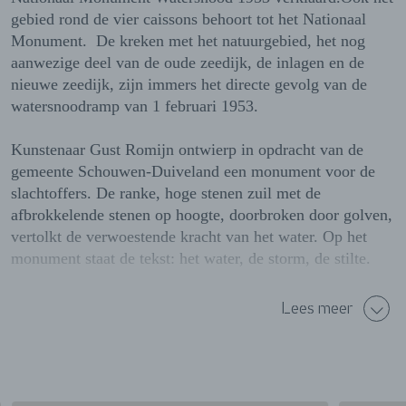
gebied rond de vier caissons behoort tot het Nationaal
Monument. De kreken met het natuurgebied, het nog
aanwezige deel van de oude zeedijk, de inlagen en de
nieuwe zeedijk, zijn immers het directe gevolg van de
watersnoodramp van 1 februari 1953.
Kunstenaar Gust Romijn ontwierp in opdracht van de
gemeente Schouwen-Duiveland een monument voor de
slachtoffers. De ranke, hoge stenen zuil met de
afbrokkelende stenen op hoogte, doorbroken door golven,
vertolkt de verwoestende kracht van het water. Op het
monument staat de tekst: het water, de storm, de stilte.
De bevolking van Schouwen Duiveland kreeg de
Lees meer
mogelijkheid een tekst te bedenken voor op het
monumet. De selectiecommissie heeft gekozen voor de
inzending van Angeline van Asten : 'Het water, de storm,
de stilte..'.