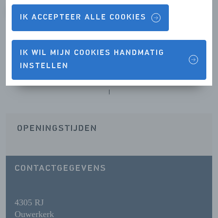
VORIGE
VOLGENDE
IK ACCEPTEER ALLE COOKIES
IK WIL MIJN COOKIES HANDMATIG
INSTELLEN
Contactgegevens & Openingstijden
OPENINGSTIJDEN
CONTACTGEGEVENS
4305 RJ
Ouwerkerk