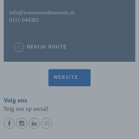
info@watersnoodmuseum.nl
0111-644382
BEKIJK ROUTE
WEBSITE
Volg ons
Volg ons op social!
BEKIJK
BEKIJK
BEKIJK
BEKIJK
ONZE
ONZE
ONZE
ONZE