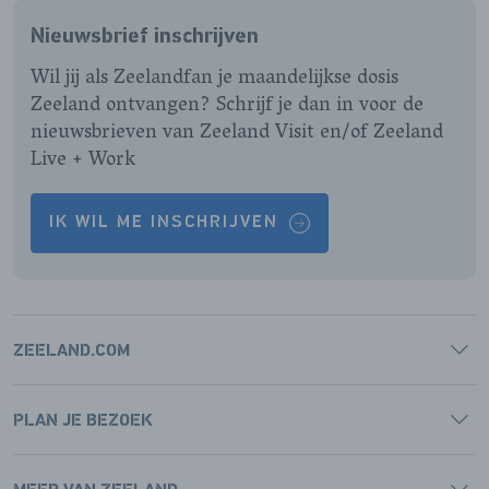
FACEBOOK
INSTAGRAM
LINKEDIN
YOUTUBE
Nieuwsbrief inschrijven
PAGINA
PAGINA
PAGINA
PAGINA
Wil jij als Zeelandfan je maandelijkse dosis
Zeeland ontvangen? Schrijf je dan in voor de
nieuwsbrieven van Zeeland Visit en/of Zeeland
Live + Work
IK WIL ME INSCHRIJVEN
ZEELAND.COM
PLAN JE BEZOEK