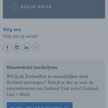
BEKIJK ROUTE
Volg ons
Volg ons op social!
BEKIJK
BEKIJK
BEKIJK
BEKIJK
ONZE
ONZE
ONZE
ONZE
FACEBOOK
INSTAGRAM
LINKEDIN
YOUTUBE
Nieuwsbrief inschrijven
PAGINA
PAGINA
PAGINA
PAGINA
Wil jij als Zeelandfan je maandelijkse dosis
Zeeland ontvangen? Schrijf je dan in voor de
nieuwsbrieven van Zeeland Visit en/of Zeeland
Live + Work