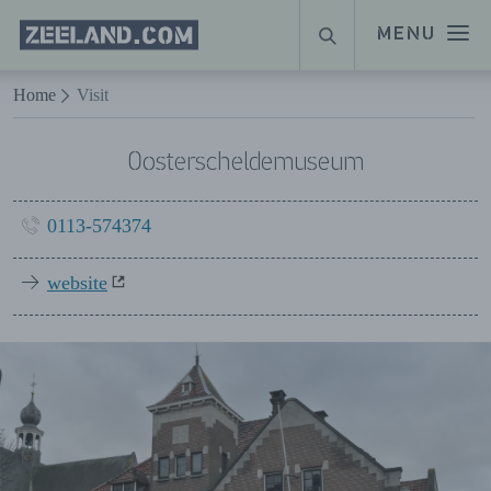
Homepage
MENU
ZOEKEN
Zeeland.com
Naar hoofdinhoud
Home
Visit
Oosterscheldemuseum
0113-574374
website