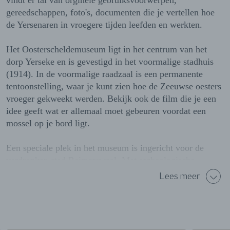
vindt er tal van orginele gebruiksvoorwerpen,
gereedschappen, foto's, documenten die je vertellen hoe
de Yersenaren in vroegere tijden leefden en werkten.
Het Oosterscheldemuseum ligt in het centrum van het
dorp Yerseke en is gevestigd in het voormalige stadhuis
(1914). In de voormalige raadzaal is een permanente
tentoonstelling, waar je kunt zien hoe de Zeeuwse oesters
vroeger gekweekt werden. Bekijk ook de film die je een
idee geeft wat er allemaal moet gebeuren voordat een
mossel op je bord ligt.
Een speciale plek in het museum is ingericht voor de
verdronken stad Reimerswaal. Met archeologische
vondsten, kaartmateriaal en andere overblijfselen zie je
Lees meer
hoe de opkomst, het leven en werken en het verval van de
stad verliep.