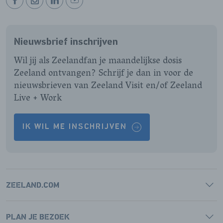
BEKIJK
BEKIJK
BEKIJK
BEKIJK
ONZE
ONZE
ONZE
ONZE
FACEBOOK
INSTAGRAM
LINKEDIN
YOUTUBE
Nieuwsbrief inschrijven
PAGINA
PAGINA
PAGINA
PAGINA
Wil jij als Zeelandfan je maandelijkse dosis
Zeeland ontvangen? Schrijf je dan in voor de
nieuwsbrieven van Zeeland Visit en/of Zeeland
Live + Work
IK WIL ME INSCHRIJVEN
ZEELAND.COM
PLAN JE BEZOEK