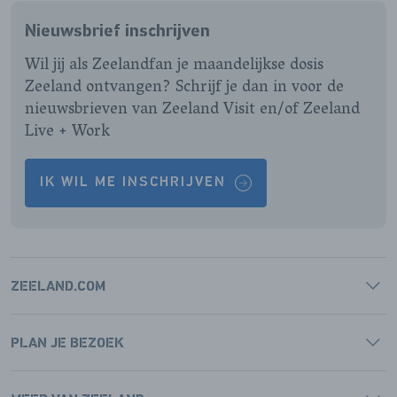
FACEBOOK
INSTAGRAM
LINKEDIN
YOUTUBE
Nieuwsbrief inschrijven
PAGINA
PAGINA
PAGINA
PAGINA
Wil jij als Zeelandfan je maandelijkse dosis
Zeeland ontvangen? Schrijf je dan in voor de
nieuwsbrieven van Zeeland Visit en/of Zeeland
Live + Work
IK WIL ME INSCHRIJVEN
ZEELAND.COM
PLAN JE BEZOEK