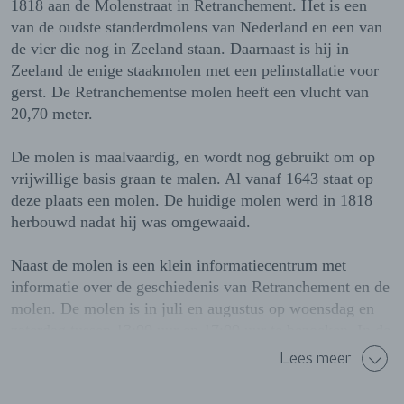
1818 aan de Molenstraat in Retranchement. Het is een
van de oudste standerdmolens van Nederland en een van
de vier die nog in Zeeland staan. Daarnaast is hij in
Zeeland de enige staakmolen met een pelinstallatie voor
gerst. De Retranchementse molen heeft een vlucht van
20,70 meter.
De molen is maalvaardig, en wordt nog gebruikt om op
vrijwillige basis graan te malen. Al vanaf 1643 staat op
deze plaats een molen. De huidige molen werd in 1818
herbouwd nadat hij was omgewaaid.
Naast de molen is een klein informatiecentrum met
informatie over de geschiedenis van Retranchement en de
molen. De molen is in juli en augustus op woensdag en
zaterdag tussen 13:00 uur en 17:00 uur te bezoeken. In de
overige maanden is de Retranchementse molen te
Lees meer
bezoeken op afspraak.