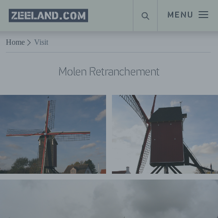
Homepage
MENU
ZOEKEN
Zeeland.com
Naar hoofdinhoud
Home
Visit
Molen Retranchement