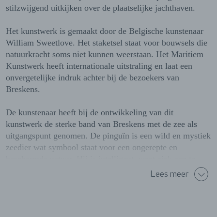
stilzwijgend uitkijken over de plaatselijke jachthaven.
Het kunstwerk is gemaakt door de Belgische kunstenaar
William Sweetlove. Het staketsel staat voor bouwsels die
natuurkracht soms niet kunnen weerstaan. Het Maritiem
Kunstwerk heeft internationale uitstraling en laat een
onvergetelijke indruk achter bij de bezoekers van
Breskens.
De kunstenaar heeft bij de ontwikkeling van dit
kunstwerk de sterke band van Breskens met de zee als
uitgangspunt genomen. De pinguïn is een wild en mystiek
zeedier wat symbool staat voor een ongerepte en
beschermde natuur. Hij is intelligent, weet zich aan te
passen aan de omgeving en leeft in harmonie met de
Lees meer
natuur. Rood is de signaalkleur die aanzet tot nadenken
over wat er op dit moment te doen staat en waarschuwt
voor de gevolgen van o.a. klimaatverandering.