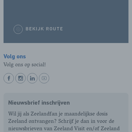
BEKIJK ROUTE
Volg ons
Volg ons op social!
BEKIJK
BEKIJK
BEKIJK
BEKIJK
ONZE
ONZE
ONZE
ONZE
FACEBOOK
INSTAGRAM
LINKEDIN
YOUTUBE
Nieuwsbrief inschrijven
PAGINA
PAGINA
PAGINA
PAGINA
Wil jij als Zeelandfan je maandelijkse dosis
Zeeland ontvangen? Schrijf je dan in voor de
nieuwsbrieven van Zeeland Visit en/of Zeeland