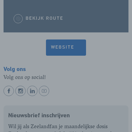
BEKIJK ROUTE
WEBSITE
Volg ons
Volg ons op social!
BEKIJK
BEKIJK
BEKIJK
BEKIJK
ONZE
ONZE
ONZE
ONZE
FACEBOOK
INSTAGRAM
LINKEDIN
YOUTUBE
Nieuwsbrief inschrijven
PAGINA
PAGINA
PAGINA
PAGINA
Wil jij als Zeelandfan je maandelijkse dosis