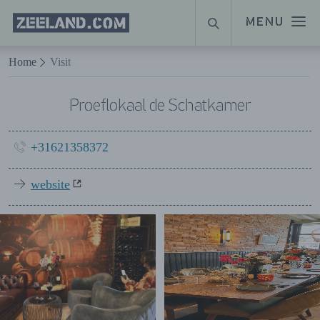
Homepage
MENU
ZOEKEN
Zeeland.com
Naar hoofdinhoud
Home
Visit
Proeflokaal de Schatkamer
+31621358372
website