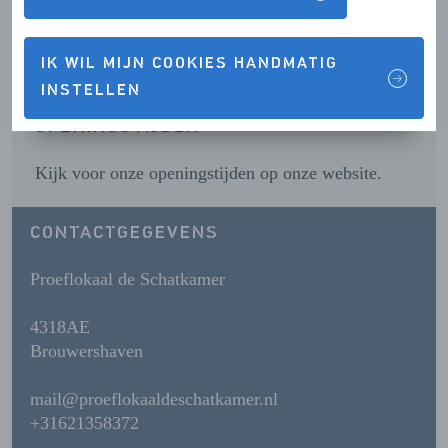
Contactgegevens & Openingstijden
IK WIL MIJN COOKIES HANDMATIG
INSTELLEN
OPENINGSTIJDEN
Kijk voor onze openingstijden op onze website.
CONTACTGEGEVENS
Proeflokaal de Schatkamer
4318AE
Brouwershaven
mail@proeflokaaldeschatkamer.nl
+31621358372