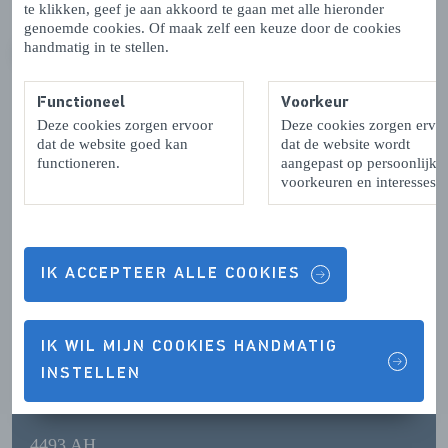
te klikken, geef je aan akkoord te gaan met alle hieronder
genoemde cookies. Of maak zelf een keuze door de cookies
handmatig in te stellen.
VORIGE
VOLGENDE
Functioneel
Voorkeur
Deze cookies zorgen ervoor
Deze cookies zorgen ervo
dat de website goed kan
dat de website wordt
functioneren.
aangepast op persoonlijke
Contactgegevens & Openingstijden
voorkeuren en interesses.
IK ACCEPTEER ALLE COOKIES
OPENINGSTIJDEN
IK WIL MIJN COOKIES HANDMATIG
CONTACTGEGEVENS
INSTELLEN
4493 AH