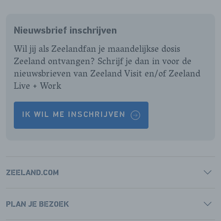
ONZE
ONZE
ONZE
ONZE
FACEBOOK
INSTAGRAM
LINKEDIN
YOUTUBE
Nieuwsbrief inschrijven
PAGINA
PAGINA
PAGINA
PAGINA
Wil jij als Zeelandfan je maandelijkse dosis
Zeeland ontvangen? Schrijf je dan in voor de
nieuwsbrieven van Zeeland Visit en/of Zeeland
Live + Work
IK WIL ME INSCHRIJVEN
ZEELAND.COM
PLAN JE BEZOEK