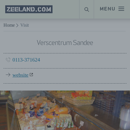
Homepage
MENU
ZOEKEN
Zeeland.com
Naar hoofdinhoud
Home
Visit
Verscentrum Sandee
0113-371624
website