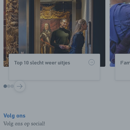
Top 10 slecht weer uitjes
Fami
VOLGENDE
Volg ons
Volg ons op social!