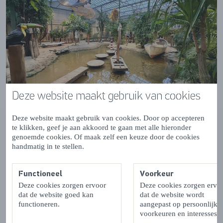
Deze website maakt gebruik van cookies
Deze website maakt gebruik van cookies. Door op accepteren
te klikken, geef je aan akkoord te gaan met alle hieronder
Berkenhof Tropical Zoo
genoemde cookies. Of maak zelf een keuze door de cookies
handmatig in te stellen.
Heb jij zin in een dag vol avontuur en verrassingen? In
Berkenhof Tropical Zoo
in Kwadendamme ontdek je
Functioneel
Voorkeur
een mini jungle vol exotische dieren. Durf jij een slang
Deze cookies zorgen ervoor
Deze cookies zorgen ervo
om je nek te houden of een vogelspin op je hand te
dat de website goed kan
dat de website wordt
nemen? Of kijk jij liever van een afstandje naar leguanen,
functioneren.
aangepast op persoonlijke
voorkeuren en interesses.
kaaimannen en kameleons? Terwijl kleurrijke vlinders om