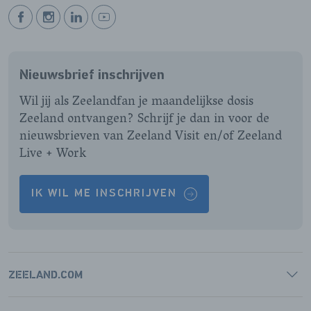
BEKIJK
BEKIJK
BEKIJK
BEKIJK
ONZE
ONZE
ONZE
ONZE
FACEBOOK
INSTAGRAM
LINKEDIN
YOUTUBE
Nieuwsbrief inschrijven
PAGINA
PAGINA
PAGINA
PAGINA
Wil jij als Zeelandfan je maandelijkse dosis
Zeeland ontvangen? Schrijf je dan in voor de
nieuwsbrieven van Zeeland Visit en/of Zeeland
Live + Work
IK WIL ME INSCHRIJVEN
ZEELAND.COM