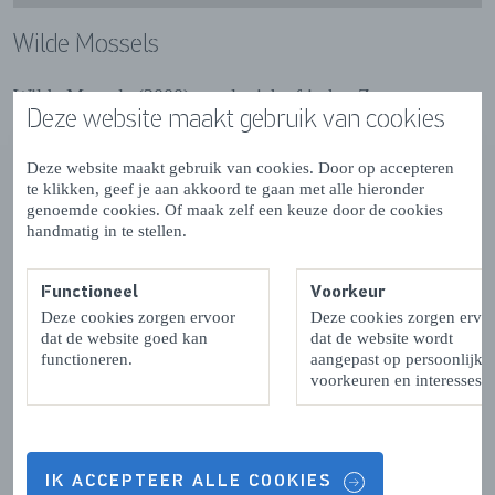
Wilde Mossels
Wilde Mossels (2000) speelt zich af in het Zeeuwse
Deze website maakt gebruik van cookies
Bruinisse, waar drie vrienden hun dromen najagen in een
wereld van motorracen, feesten en muziek. In deze rauwe
Deze website maakt gebruik van cookies. Door op accepteren
dramafilm van Erik de Bruyn ontdekken ze dat het
te klikken, geef je aan akkoord te gaan met alle hieronder
verlangen naar vrijheid vaak in conflict staat met de
genoemde cookies. Of maak zelf een keuze door de cookies
realiteit. De film, met de Zeeuwse kust als prachtig decor,
handmatig in te stellen.
is een krachtig portret van vriendschap, avontuur en het
verlangen naar een ander leven.
Functioneel
Voorkeur
Deze cookies zorgen ervoor
Deze cookies zorgen ervo
dat de website goed kan
dat de website wordt
functioneren.
aangepast op persoonlijke
voorkeuren en interesses.
Om deze video af te kunnen spelen dien je de
marketingcookies te accepteren,
wijzig hier je cookie
instellingen
IK ACCEPTEER ALLE COOKIES