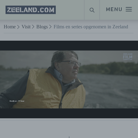
Homepage
MENU
ZOEKEN
Zeeland.com
Naar hoofdinhoud
Home
Visit
Blogs
Films en series opgenomen in Zeeland