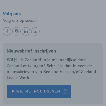
Volg ons
Volg ons op social!
BEKIJK
BEKIJK
BEKIJK
BEKIJK
ONZE
ONZE
ONZE
ONZE
FACEBOOK
INSTAGRAM
LINKEDIN
YOUTUBE
Nieuwsbrief inschrijven
PAGINA
PAGINA
PAGINA
PAGINA
Wil jij als Zeelandfan je maandelijkse dosis
Zeeland ontvangen? Schrijf je dan in voor de
nieuwsbrieven van Zeeland Visit en/of Zeeland
Live + Work
IK WIL ME INSCHRIJVEN