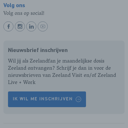
Volg ons
Volg ons op social!
BEKIJK
BEKIJK
BEKIJK
BEKIJK
ONZE
ONZE
ONZE
ONZE
FACEBOOK
INSTAGRAM
LINKEDIN
YOUTUBE
Nieuwsbrief inschrijven
PAGINA
PAGINA
PAGINA
PAGINA
Wil jij als Zeelandfan je maandelijkse dosis
Zeeland ontvangen? Schrijf je dan in voor de
nieuwsbrieven van Zeeland Visit en/of Zeeland
Live + Work
IK WIL ME INSCHRIJVEN