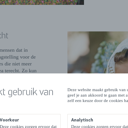
cht
 mensen dat in
ngstelling voor de
es die niet meer
a terecht. Zo kun
landen
de
d-Beveland
t gebruik van
Deze website maakt gebruik van c
uiden
de
geef je aan akkoord te gaan met 
rnemuiden
zelf een keuze door de cookies ha
eeland is waar
een
e streekdracht
Voorkeur
Analytisch
Deze cookies zorgen ervoor dat
Deze cookies zorgen ervoor dat