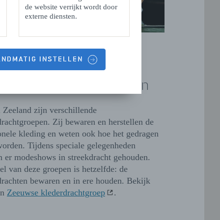
de website verrijkt wordt door
externe diensten.
HANDMATIG INSTELLEN
uwse streekdrachtgroepen
l Zeeland zijn verschillende
drachtgroepen. Zij bewaren en herstellen de
ionele kleding en weten ook hoe het gedragen
orden. Tijdens speciale gelegenheden
 er modeshows in streekdracht gehouden.
el van deze groepen is hetzelfde: de
drachten bewaren en in ere houden. Bekijk
en
Zeeuwse klederdrachtgroep
.