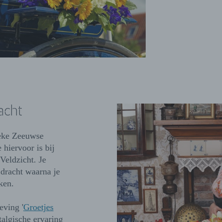
acht
ieke Zeeuwse
 hiervoor is bij
 Veldzicht. Je
dracht waarna je
aken.
eving '
Groetjes
stalgische ervaring