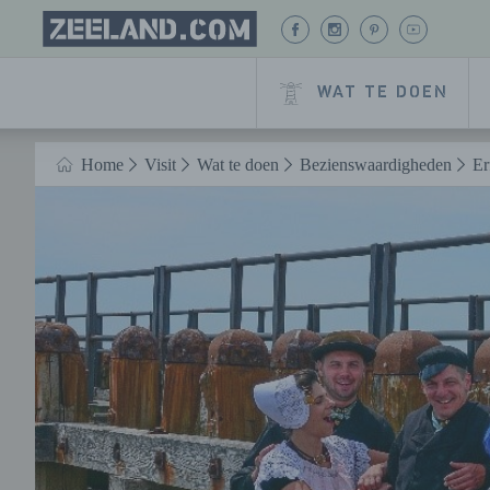
Homepage
BEKIJK
BEKIJK
BEKIJK
BEKIJK
Zeeland.com
ONZE
ONZE
ONZE
ONZE
FACEBOOK
INSTAGRAM
PINTEREST
YOUTUB
WAT TE DOEN
PAGINA
PAGINA
PAGINA
PAGINA
Naar hoofdinhoud
Home
Visit
Wat te doen
Bezienswaardigheden
Er
HOME