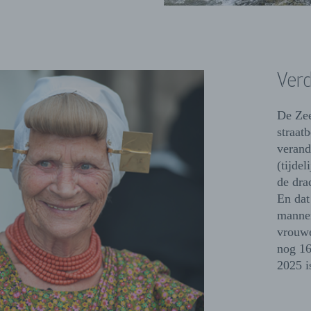
Verd
De Zee
straat
verand
(tijde
de dra
En dat
mannen
vrouwe
nog 16
2025 i