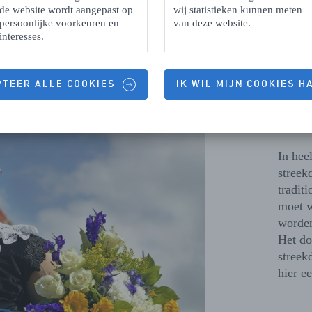
de website wordt aangepast op
wij statistieken kunnen meten
persoonlijke voorkeuren en
van deze website.
interesses.
PTEER ALLE COOKIES
IK WIL MIJN COOKIES 
Zee
In hee
streek
tradit
moet w
worden
Het do
streek
hier e