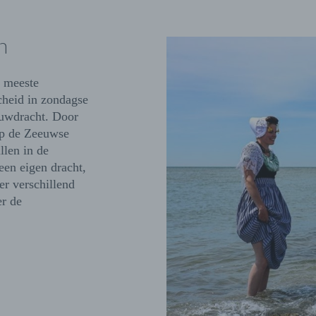
n
e meeste
cheid in zondagse
ouwdracht. Door
op de Zeeuwse
llen in de
een eigen dracht,
er verschillend
er de